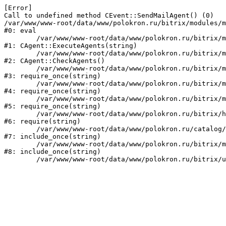
[Error] 

Call to undefined method CEvent::SendMailAgent() (0)

/var/www/www-root/data/www/polokron.ru/bitrix/modules/m
#0: eval

	/var/www/www-root/data/www/polokron.ru/bitrix/modules/main/classes/mysql/agent.php:160

#1: CAgent::ExecuteAgents(string)

	/var/www/www-root/data/www/polokron.ru/bitrix/modules/main/classes/mysql/agent.php:38

#2: CAgent::CheckAgents()

	/var/www/www-root/data/www/polokron.ru/bitrix/modules/main/include.php:248

#3: require_once(string)

	/var/www/www-root/data/www/polokron.ru/bitrix/modules/main/include/prolog_before.php:14

#4: require_once(string)

	/var/www/www-root/data/www/polokron.ru/bitrix/modules/main/include/prolog.php:7

#5: require_once(string)

	/var/www/www-root/data/www/polokron.ru/bitrix/header.php:3

#6: require(string)

	/var/www/www-root/data/www/polokron.ru/catalog/index.php:2

#7: include_once(string)

	/var/www/www-root/data/www/polokron.ru/bitrix/modules/main/include/urlrewrite.php:159

#8: include_once(string)
