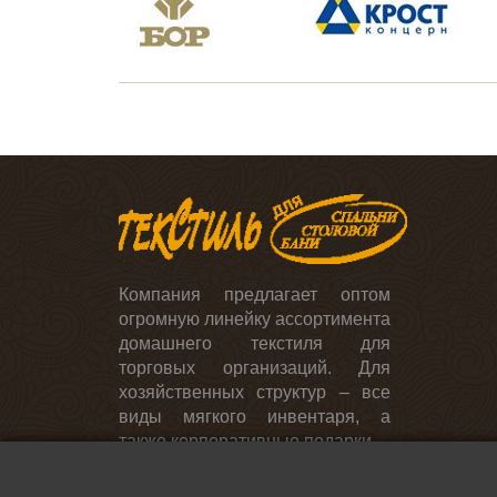
День учителя и выпускной
Постельное белье
День энергетика
Для ресторанов, кафе,
столовых
Скатерти и салфетки
Компания предлагает оптом
огромную линейку ассортимента
домашнего текстиля для
торговых организаций. Для
хозяйственных структур – все
виды мягкого инвентаря, а
также корпоративные подарки.