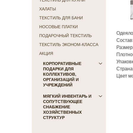
ТЕКСТИЛЬ ДЛЯ КУХНИ
ХАЛАТЫ
ТЕКСТИЛЬ ДЛЯ БАНИ
НОСОВЫЕ ПЛАТКИ
Одеяло
ПОДАРОЧНЫЙ ТЕКСТИЛЬ
Состав
ТЕКСТИЛЬ ЭКОНОМ-КЛАССА
Размер
Плотнос
АКЦИЯ
Упаков
КОРПОРАТИВНЫЕ
Страна
ПОДАРКИ ДЛЯ
КОЛЛЕКТИВОВ,
Цвет м
ОРГАНИЗАЦИЙ И
УЧРЕЖДЕНИЙ
ПОДАРКИ ДЛЯ КОГО:
МЯГКИЙ ИНВЕНТАРЬ И
СОПУТСТВУЮЩЕЕ
Женщинам
СНАБЖЕНИЕ
Коллегам
ХОЗЯЙСТВЕННЫХ
Мужчинам
СТРУКТУР
Партнерам
Для гостиниц и отелей
Руководителю