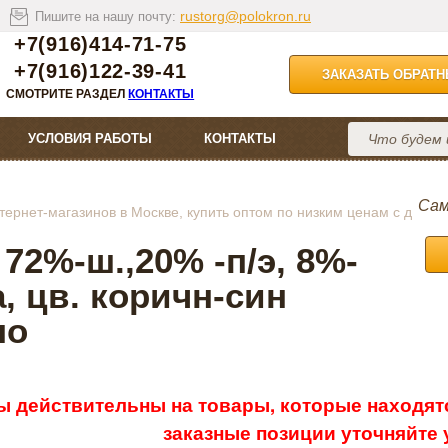
rustorg@polokron.ru
Пишите на нашу почту:
+7(916)414-71-75
+7(916)122-39-41
ЗАКАЗАТЬ ОБРАТ
СМОТРИТЕ РАЗДЕЛ
КОНТАКТЫ
УСЛОВИЯ РАБОТЫ
КОНТАКТЫ
Сам
ернет-магазинов в Москве, купить оптом по низким ценам с д
72%-ш.,20% -п/э, 8%-
а, цв. коричн-син
но
ы действительны на товары, которые находятс
заказные позиции уточняйте