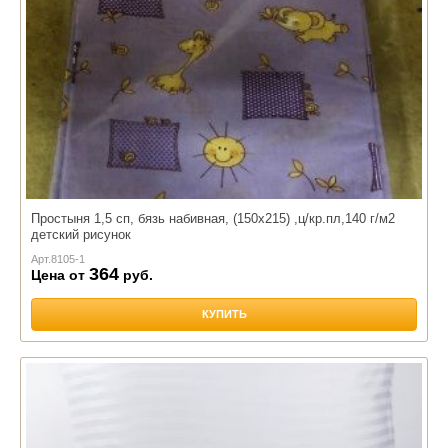
Простыня 1,5 сп, бязь набивная, (150х215) ,ц/кр.пл,140 г/м2
детский рисунок
Арт.
8105-1
364
Цена от
руб.
КУПИТЬ