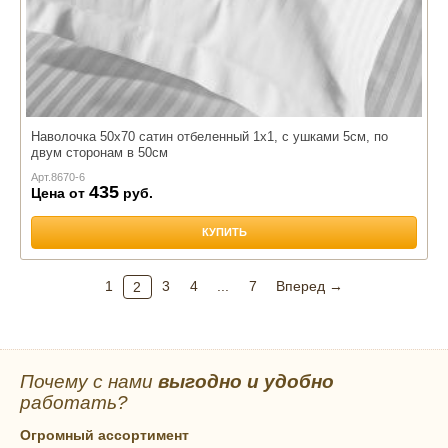
Наволочка 50х70 сатин отбеленный 1х1, с ушками 5см, по
двум сторонам в 50см
Арт.
8670-6
435
Цена от
руб.
КУПИТЬ
1
3
4
...
7
Вперед →
2
Почему с нами
выгодно и удобно
работать?
Огромный ассортимент