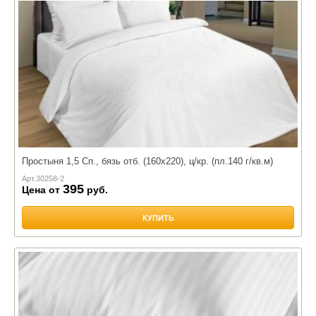
Простыня 1,5 Сп., бязь отб. (160х220), ц/кр. (пл.140 г/кв.м)
Арт.
30258-2
395
Цена от
руб.
КУПИТЬ