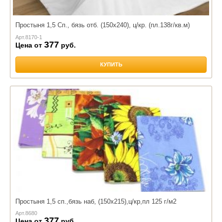
Простыня 1,5 Сп., бязь отб. (150х240), ц/кр. (пл.138г/кв.м)
Арт.
8170-1
377
Цена от
руб.
КУПИТЬ
Простыня 1,5 сп.,бязь наб, (150х215),ц/кр,пл 125 г/м2
Арт.
8680
377
Цена от
руб.