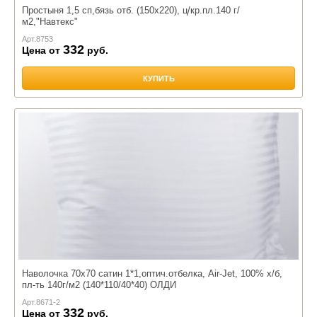
Простыня 1,5 сп,бязь отб. (150х220), ц/кр.пл.140 г/
м2,"Навтекс"
Арт.
8753
332
Цена от
руб.
КУПИТЬ
Наволочка 70х70 сатин 1*1,оптич.отбелка, Air-Jet, 100% х/б,
пл-ть 140г/м2 (140*110/40*40) ОЛДИ
Арт.
8671-2
332
Цена от
руб.