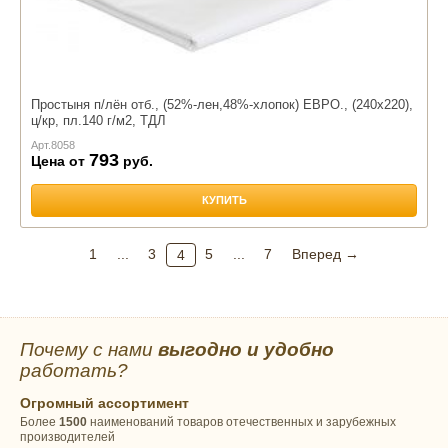
Простыня п/лён отб., (52%-лен,48%-хлопок) ЕВРО., (240х220),
ц/кр, пл.140 г/м2, ТДЛ
Арт.
8058
793
Цена от
руб.
КУПИТЬ
1
...
3
5
...
7
Вперед →
4
Почему с нами
выгодно и удобно
работать?
Огромный ассортимент
Более
1500
наименований товаров отечественных и зарубежных
производителей