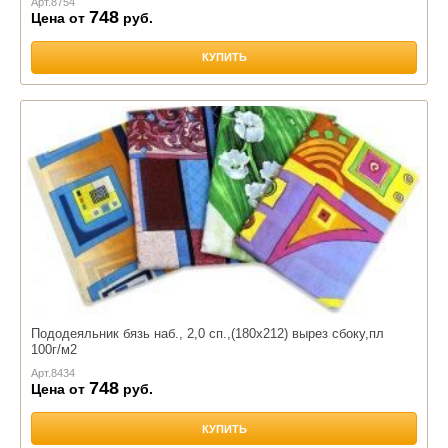
Арт.
8754
748
Цена от
руб.
КУПИТЬ
Пододеяльник бязь наб., 2,0 сп.,(180х212) вырез сбоку,пл
100г/м2
Арт.
8434
748
Цена от
руб.
КУПИТЬ