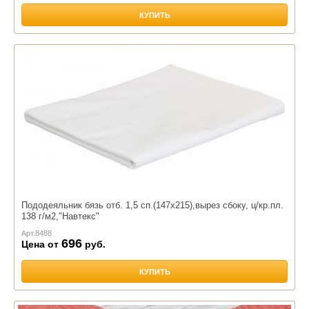
КУПИТЬ
Пододеяльник бязь отб. 1,5 сп.(147х215),вырез сбоку, ц/кр.пл.
138 г/м2,"Навтекс"
Арт.
8488
696
Цена от
руб.
КУПИТЬ