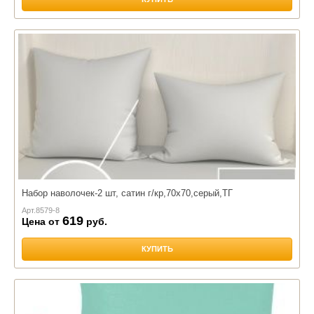
Набор наволочек-2 шт, сатин г/кр,70х70,серый,ТГ
Арт.
8579-8
619
Цена от
руб.
КУПИТЬ