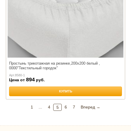
Простынь трикотажная на резинке,200х200 белый ,
0000"Текстильный городок"
Арт.
8580-1
894
Цена от
руб.
КУПИТЬ
1
...
4
6
7
Вперед →
5