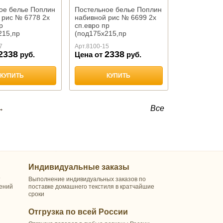
ое белье Поплин
Постельное белье Поплин
 рис № 6778 2х
набивной рис № 6699 2х
р
сп.евро пр
215,пр
(под175х215,пр
ав.50х70-2 шт),
220х240,нав.50х70-2 шт),
7
Арт.
8100-15
2338
2338
руб.
Цена от
руб.
КУПИТЬ
КУПИТЬ
→
Все
Индивидуальные заказы
т
Выполнение индивидуальных заказов по
шений
поставке домашнего текстиля в кратчайшие
сроки
Отгрузка по всей России