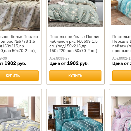
льное белье Поплин
Постельное белье Поплин
Постельн
ой рис №6778 1,5
набивной рис №6699 1,5
Перкаль 1
од150х215,пр
сп. (под150х215,пр
пейзаж (п
0,нав.50х70-2 шт),
150х220,нав.50х70-2 шт),
простыня
150*220,н
9-30
Арт.
8099-27
Арт.
8002-1
2 ш
1902
1902
от
руб.
Цена от
руб.
Цена от
КУПИТЬ
КУПИТЬ