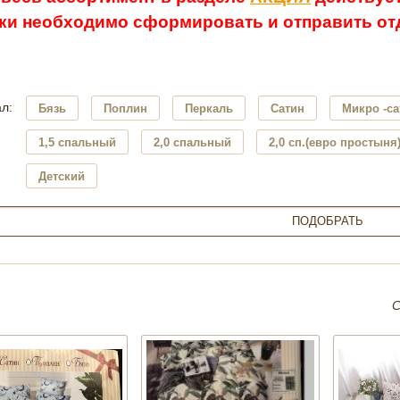
ки необходимо сформировать и отправить отд
л:
Бязь
Поплин
Перкаль
Сатин
Микро -са
1,5 спальный
2,0 спальный
2,0 сп.(евро простыня
Детский
С