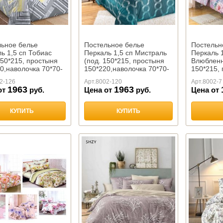
льное белье
Постельное белье
Постельн
ь 1,5 сп Тобиас
Перкаль 1,5 сп Мистраль
Перкаль 1
150*215, простыня
(под. 150*215, простыня
Влюбленн
0,наволочка 70*70-
150*220,наволочка 70*70-
150*215,
2 ш
150*220,н
2-126
Арт.
8002-120
Арт.
8002-7
2 ш
1963
1963
от
руб.
Цена от
руб.
Цена от
КУПИТЬ
КУПИТЬ