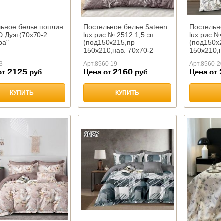
льное белье поплин
Постельное белье Sateen
Постельн
D Дуэт(70х70-2
lux рис № 2512 1,5 сп
lux рис №
ра"
(под150х215,пр
(под150х
150х210,нав. 70х70-2
150х210,н
шт),100%хлопок
шт),100%
3
Арт.
8560-19
Арт.
8560-2
2125
2160
от
руб.
Цена от
руб.
Цена от
КУПИТЬ
КУПИТЬ