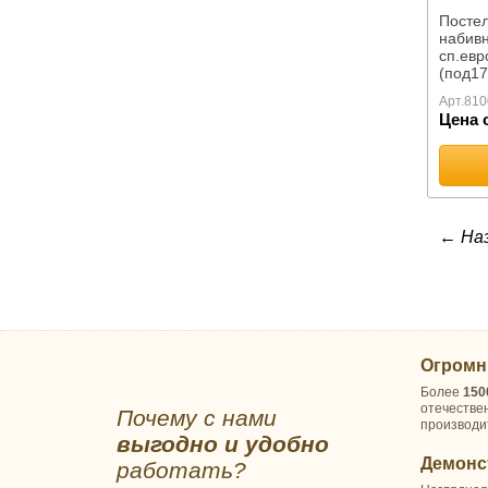
Посте
набивн
сп.евр
(под17
220х24
Арт.
810
Цена 
← На
Огромн
Более
150
отечестве
Почему с нами
производи
выгодно и удобно
Демонс
работать?