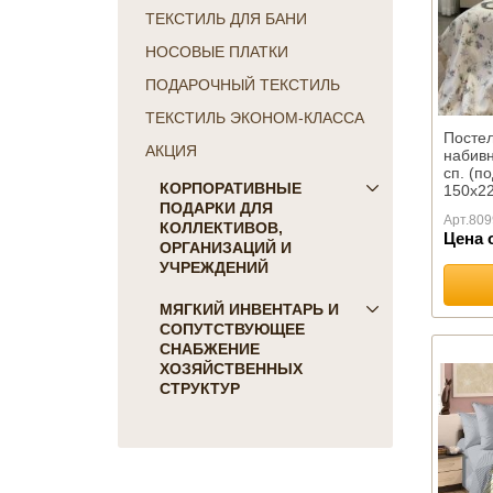
ТЕКСТИЛЬ ДЛЯ БАНИ
НОСОВЫЕ ПЛАТКИ
ПОДАРОЧНЫЙ ТЕКСТИЛЬ
ТЕКСТИЛЬ ЭКОНОМ-КЛАССА
Посте
АКЦИЯ
набивн
сп. (п
КОРПОРАТИВНЫЕ
150х22
ПОДАРКИ ДЛЯ
Арт.
809
КОЛЛЕКТИВОВ,
Цена 
ОРГАНИЗАЦИЙ И
УЧРЕЖДЕНИЙ
ПОДАРКИ ДЛЯ КОГО:
МЯГКИЙ ИНВЕНТАРЬ И
СОПУТСТВУЮЩЕЕ
Женщинам
СНАБЖЕНИЕ
Коллегам
ХОЗЯЙСТВЕННЫХ
Мужчинам
СТРУКТУР
Партнерам
Для гостиниц и отелей
Руководителю
Матрасы, наматрасники
ПОДАРКИ НА ПРАЗДНИК
Подушки