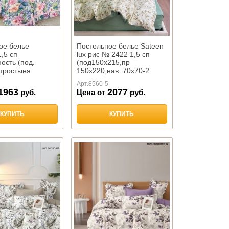
ое белье
Постельное белье Sateen
,5 сп
lux рис № 2422 1,5 сп
ость (под.
(под150х215,пр
 простыня
150х220,нав. 70х70-2
аволочка 70*70-
шт),100%хлопок
Арт.
8560-5
1963
2077
руб.
Цена от
руб.
КУПИТЬ
КУПИТЬ