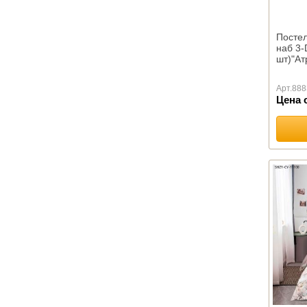
столовых
Скатерти и салфетки
Посте
наб 3-
шт)"Ат
Арт.
888
Цена 