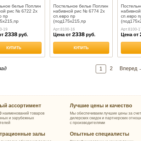
льное белье Поплин
Постельное белье Поплин
Постельн
ой рис № 6722 2х
набивной рис № 6774 2х
набивной
о пр
сп.евро пр
сп.евро п
5х215,пр
(под175х215,пр
(под175х
0,нав.50х70-2 шт),
220х240,нав.70х70-2 шт),
220х240,н
0-19
Арт.
8100-16
Арт.
8100-1
2338
2338
от
руб.
Цена от
руб.
Цена от
КУПИТЬ
КУПИТЬ
зад
2
Вперед 
1
ый ассортимент
Лучшие цены и качество
0
наименований товаров
Мы обеспечиваем лучшие цены за сче
нных и зарубежных
дилерских скидок и партнерских отно
телей
с производителями
трационные залы
Опытные специалисты