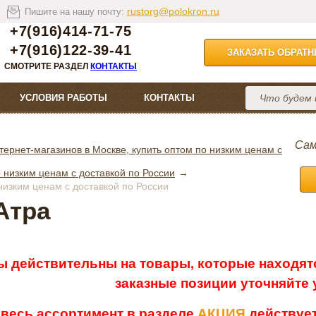
rustorg@polokron.ru
Пишите на нашу почту:
+7(916)414-71-75
+7(916)122-39-41
ЗАКАЗАТЬ ОБРАТ
СМОТРИТЕ РАЗДЕЛ
КОНТАКТЫ
УСЛОВИЯ РАБОТЫ
КОНТАКТЫ
Сам
тернет-магазинов в Москве, купить оптом по низким ценам с
 низким ценам с доставкой по России
низким ценам с доставкой по России
Атра
ы действительны на товары, которые находятс
заказные позиции уточняйте
 весь ассортимент в разделе
АКЦИЯ
действует