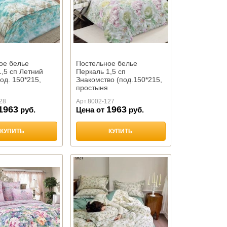
ое белье
Постельное белье
,5 сп Летний
Перкаль 1,5 сп
од. 150*215,
Знакомство (под.150*215,
простыня
аволочка 70*70-
150*220,наволочка 70*70-
28
Арт.
8002-127
2 ш
1963
1963
руб.
Цена от
руб.
КУПИТЬ
КУПИТЬ