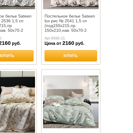
ое белье Sateen
Постельное белье Sateen
 2536 1,5 сп
lux рис № 2541 1,5 сп
215,пр
(под150х215,пр
ав. 50х70-2
150х210,нав. 50х70-2
хлопок
шт),100%хлопок
0
Арт.
8560-21
2160
2160
руб.
Цена от
руб.
КУПИТЬ
КУПИТЬ