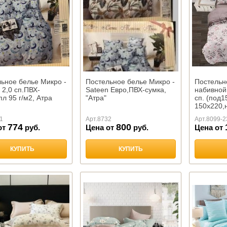
ьное белье Микро -
Постельное белье Микро -
Постельн
 2,0 сп.ПВХ-
Sateen Евро,ПВХ-сумка,
набивной
пл 95 г/м2, Атра
"Атра"
сп. (под1
150х220,н
1
Арт.
8732
Арт.
8099-2
774
800
от
руб.
Цена от
руб.
Цена от
КУПИТЬ
КУПИТЬ