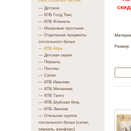
ПОСТЕЛЬНОЕ БЕЛЬЕ
скид
Детское
КПБ Голд Текс
КПБ Фланель
Махровые простыни
Отдельные предметы
Материа
постельного белья
Размер:
КПБ Атра
Детская серия
Перкаль
Поплин
Сатин
КПБ Иваново
КПБ Миланика
КПБ Танго
КПБ Шуйская бязь
КПБ Эконом
Отельная группа
постельного белья (сатин,
перкаль, ранфорс)