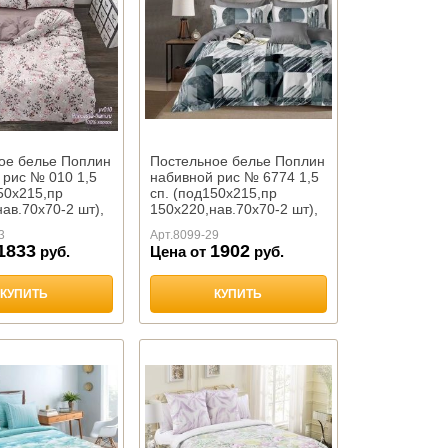
ое белье Поплин
Постельное белье Поплин
 рис № 010 1,5
набивной рис № 6774 1,5
50х215,пр
сп. (под150х215,пр
ав.70х70-2 шт),
150х220,нав.70х70-2 шт),
3
Арт.
8099-29
1833
1902
руб.
Цена от
руб.
КУПИТЬ
КУПИТЬ