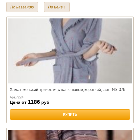
Бамбук
Трикотаж
Вафля
Хлопок
По названию
По цене ↓
Махра
Халат женский трикотаж,с капюшоном,короткий, арт. NS-079
Арт.
7224
1186
Цена от
руб.
КУПИТЬ