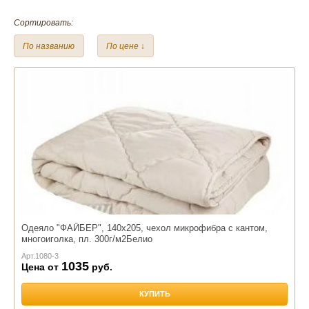
Размер:
Сортировать:
1,5 спальный
2,0 спальный
Евро
По названию
По цене ↓
Наполнитель:
Файбер
Чехол:
Поплин
Бязь
Тик
Полиэстр
Микрофибра
Одеяло "ФАЙБЕР", 140х205, чехол микрофибра с кантом,
многоиголка, пл. 300г/м2Белио
Арт.
1080-3
1035
Цена от
руб.
КУПИТЬ