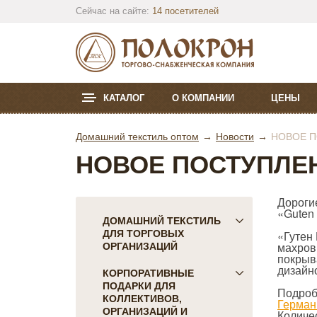
Сейчас на сайте:
14 посетителей
КАТАЛОГ
О КОМПАНИИ
ЦЕНЫ
Домашний текстиль оптом
Новости
НОВОЕ П
НОВОЕ ПОСТУПЛЕН
Дороги
«Guten
ДОМАШНИЙ ТЕКСТИЛЬ
ДЛЯ ТОРГОВЫХ
«Гутен
махровы
ОРГАНИЗАЦИЙ
покрыв
дизайн
ПОСТЕЛЬНОЕ БЕЛЬЕ
КОРПОРАТИВНЫЕ
ПОДАРКИ ДЛЯ
Детское
Подроб
КОЛЛЕКТИВОВ,
Герман
КПБ Голд Текс
ОРГАНИЗАЦИЙ И
Количе