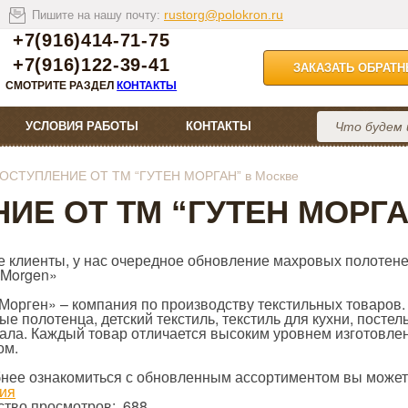
rustorg@polokron.ru
Пишите на нашу почту:
+7(916)414-71-75
+7(916)122-39-41
ЗАКАЗАТЬ ОБРАТ
СМОТРИТЕ РАЗДЕЛ
КОНТАКТЫ
УСЛОВИЯ РАБОТЫ
КОНТАКТЫ
ОСТУПЛЕНИЕ ОТ ТМ “ГУТЕН МОРГАН” в Москве
ИЕ ОТ ТМ “ГУТЕН МОРГА
е клиенты, у нас очередное обновление махровых полотене
 Morgen»
 Морген» – компания по производству текстильных товаров.
е полотенца, детский текстиль, текстиль для кухни, постел
ала. Каждый товар отличается высоким уровнем изготовле
ом.
нее ознакомиться с обновленным ассортиментом вы может
ия
ство просмотров: 688