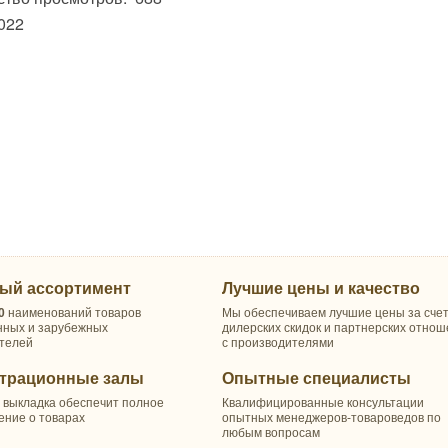
022
ый ассортимент
Лучшие цены и качество
0
наименований товаров
Мы обеспечиваем лучшие цены за сче
нных и зарубежных
дилерских скидок и партнерских отно
телей
с производителями
трационные залы
Опытные специалисты
 выкладка обеспечит полное
Квалифицированные консультации
ение о товарах
опытных менеджеров-товароведов по
любым вопросам