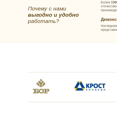
Более
150
Коллекция "ORTOVITEX"
отечестве
Почему с нами
Коллекция "Гречневая
производи
выгодно и удобно
лузга"
Демонс
работать?
Автоподушки
Наглядная
Эконаполнители
представл
Иные изделия
ПЛЕДЫ
Шерстяные
Акриловые
Хлопковые
Вязанные
Микрофибра
Флисовые
Меховые
Детские
Для пикника
ПОКРЫВАЛА
Детские
Гобеленовые