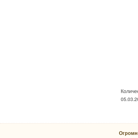
Хлопок
ОДЕЯЛА КАМВОЛЬНЫЕ
Байковые
Шерстяные
ПОДУШКИ ПРЕМИУМ
ПОДУШКИ КОМФОРТ
Бамбуковое волокно
Лебяжий пух
Льняное волокно
Файбер
Эконом
Пухо-перовые подушки
Количе
Подушки Шелк оптом
05.03.2
Подушки Эвкалипт оптом
ПОДУШКИ
ОРТОПЕДИЧЕСКИЕ
Коллекция с эффектом
Огромн
памяти