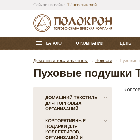
Сейчас на сайте:
12 посетителей
КАТАЛОГ
О КОМПАНИИ
ЦЕНЫ
Домашний текстиль оптом
Новости
Пуховые 
Пуховые подушки Т
В опто
ДОМАШНИЙ ТЕКСТИЛЬ
ДЛЯ ТОРГОВЫХ
ОРГАНИЗАЦИЙ
ПОСТЕЛЬНОЕ БЕЛЬЕ
КОРПОРАТИВНЫЕ
ПОДАРКИ ДЛЯ
Детское
КОЛЛЕКТИВОВ,
КПБ Голд Текс
ОРГАНИЗАЦИЙ И