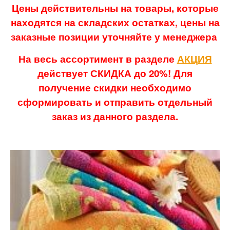
Цены действительны на товары, которые
находятся на складских остатках, цены на
заказные позиции уточняйте у менеджера
На весь ассортимент в разделе
АКЦИЯ
действует СКИДКА до 20%! Для
получение скидки необходимо
сформировать и отправить отдельный
заказ из данного раздела.