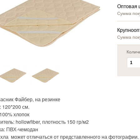
Оптовая 
Сумма пок
Крупнооп
Сумма пок
Колич
асник Файбер, на резинке
 120*200 см.
 100% хлопок
тель: hollowfiber, плотность 150 гр/м2
ка: ПВХ-чемодан
ехла может отличаться от представленного на фотографии.