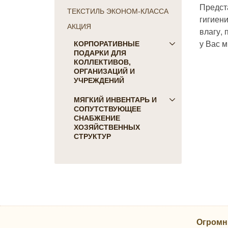
Предст
ТЕКСТИЛЬ ЭКОНОМ-КЛАССА
гигиен
АКЦИЯ
влагу,
у Вас м
КОРПОРАТИВНЫЕ
ПОДАРКИ ДЛЯ
КОЛЛЕКТИВОВ,
ОРГАНИЗАЦИЙ И
УЧРЕЖДЕНИЙ
ПОДАРКИ ДЛЯ КОГО:
МЯГКИЙ ИНВЕНТАРЬ И
СОПУТСТВУЮЩЕЕ
Женщинам
СНАБЖЕНИЕ
Коллегам
ХОЗЯЙСТВЕННЫХ
Мужчинам
СТРУКТУР
Партнерам
Для гостиниц и отелей
Руководителю
Матрасы, наматрасники
ПОДАРКИ НА ПРАЗДНИК
Подушки
23 февраля
Постельное белье
8 марта
Скатерти, салфетки
День Победы
Одеяла, покрывала
Новый Год
Огромн
Полотенца, коврики