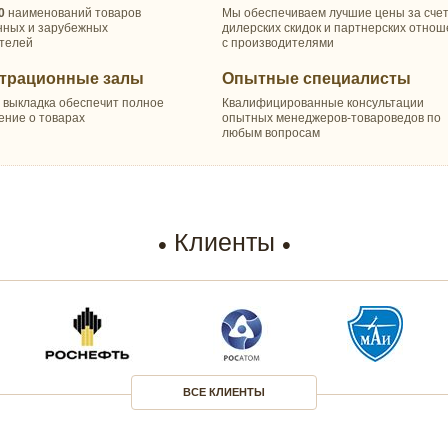
0
наименований товаров
Мы обеспечиваем лучшие цены за сче
нных и зарубежных
дилерских скидок и партнерских отно
телей
с производителями
трационные залы
Опытные специалисты
 выкладка обеспечит полное
Квалифицированные консультации
ение о товарах
опытных менеджеров-товароведов по
любым вопросам
Клиенты
ВСЕ КЛИЕНТЫ