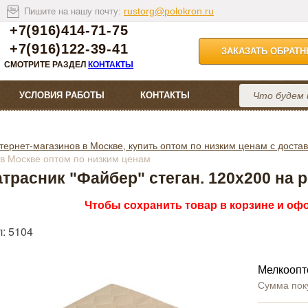
rustorg@polokron.ru
Пишите на нашу почту:
+7(916)414-71-75
+7(916)122-39-41
ЗАКАЗАТЬ ОБРАТ
СМОТРИТЕ РАЗДЕЛ
КОНТАКТЫ
УСЛОВИЯ РАБОТЫ
КОНТАКТЫ
тернет-магазинов в Москве, купить оптом по низким ценам с достав
 в Москве оптом по низким ценам
трасник "Файбер" стеган. 120х200 на 
Чтобы сохранить товар в корзине и офо
: 5104
Мелкоопт
Сумма пок