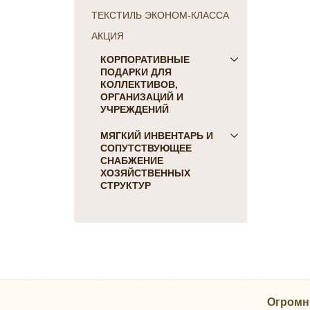
ТЕКСТИЛЬ ЭКОНОМ-КЛАССА
АКЦИЯ
КОРПОРАТИВНЫЕ
ПОДАРКИ ДЛЯ
КОЛЛЕКТИВОВ,
ОРГАНИЗАЦИЙ И
УЧРЕЖДЕНИЙ
ПОДАРКИ ДЛЯ КОГО:
МЯГКИЙ ИНВЕНТАРЬ И
СОПУТСТВУЮЩЕЕ
Женщинам
СНАБЖЕНИЕ
Коллегам
ХОЗЯЙСТВЕННЫХ
Мужчинам
СТРУКТУР
Партнерам
Для гостиниц и отелей
Руководителю
Матрасы, наматрасники
ПОДАРКИ НА ПРАЗДНИК
Подушки
23 февраля
Постельное белье
8 марта
Скатерти, салфетки
День Победы
Одеяла, покрывала
Новый Год
Огромн
Полотенца, коврики