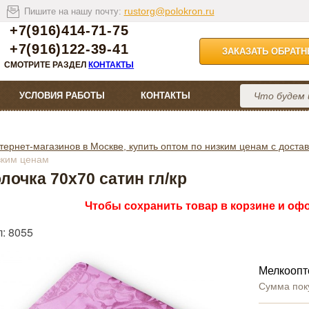
rustorg@polokron.ru
Пишите на нашу почту:
+7(916)414-71-75
+7(916)122-39-41
ЗАКАЗАТЬ ОБРАТ
СМОТРИТЕ РАЗДЕЛ
КОНТАКТЫ
УСЛОВИЯ РАБОТЫ
КОНТАКТЫ
тернет-магазинов в Москве, купить оптом по низким ценам с достав
зким ценам
лочка 70х70 сатин гл/кр
Чтобы сохранить товар в корзине и офо
: 8055
Мелкоопт
Сумма пок