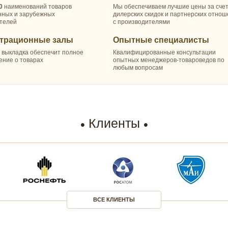
0
наименований товаров
Мы обеспечиваем лучшие цены за сче
нных и зарубежных
дилерских скидок и партнерских отно
телей
с производителями
трационные залы
Опытные специалисты
 выкладка обеспечит полное
Квалифицированные консультации
ение о товарах
опытных менеджеров-товароведов по
любым вопросам
Клиенты
ВСЕ КЛИЕНТЫ