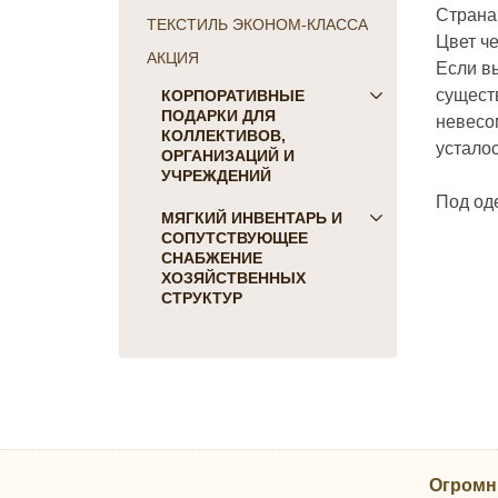
Страна
ТЕКСТИЛЬ ЭКОНОМ-КЛАССА
Цвет ч
АКЦИЯ
Если в
существ
КОРПОРАТИВНЫЕ
ПОДАРКИ ДЛЯ
невесо
КОЛЛЕКТИВОВ,
усталос
ОРГАНИЗАЦИЙ И
УЧРЕЖДЕНИЙ
Под од
ПОДАРКИ ДЛЯ КОГО:
МЯГКИЙ ИНВЕНТАРЬ И
СОПУТСТВУЮЩЕЕ
Женщинам
СНАБЖЕНИЕ
Коллегам
ХОЗЯЙСТВЕННЫХ
Мужчинам
СТРУКТУР
Партнерам
Для гостиниц и отелей
Руководителю
Матрасы, наматрасники
ПОДАРКИ НА ПРАЗДНИК
Подушки
23 февраля
Постельное белье
8 марта
Скатерти, салфетки
День Победы
Одеяла, покрывала
Новый Год
Огромн
Полотенца, коврики