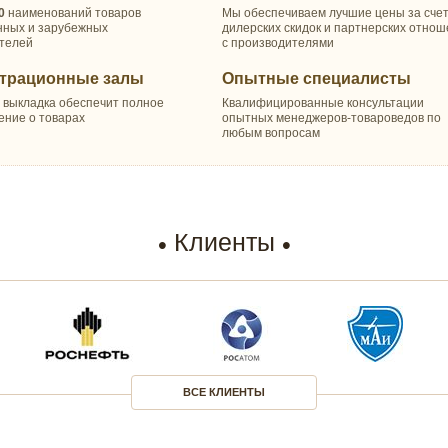
0
наименований товаров
Мы обеспечиваем лучшие цены за сче
нных и зарубежных
дилерских скидок и партнерских отно
телей
с производителями
трационные залы
Опытные специалисты
 выкладка обеспечит полное
Квалифицированные консультации
ение о товарах
опытных менеджеров-товароведов по
любым вопросам
Клиенты
ВСЕ КЛИЕНТЫ