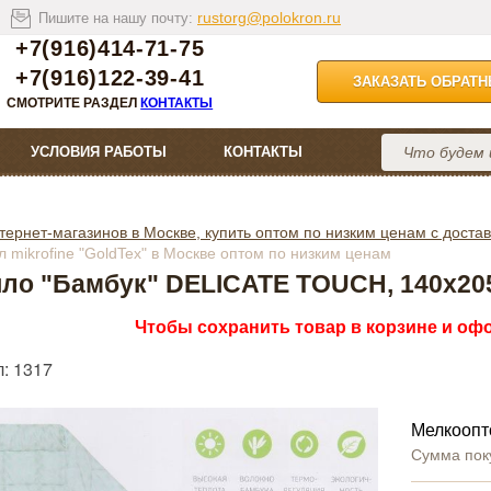
rustorg@polokron.ru
Пишите на нашу почту:
+7(916)414-71-75
+7(916)122-39-41
ЗАКАЗАТЬ ОБРАТ
СМОТРИТЕ РАЗДЕЛ
КОНТАКТЫ
УСЛОВИЯ РАБОТЫ
КОНТАКТЫ
тернет-магазинов в Москве, купить оптом по низким ценам с достав
mikrofine "GoldTex" в Москве оптом по низким ценам
ло "Бамбук" DELICATE TOUCH, 140х205,
Чтобы сохранить товар в корзине и офо
: 1317
Мелкоопт
Сумма пок