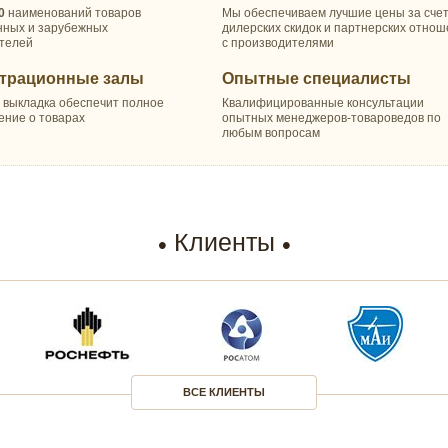
0
наименований товаров
Мы обеспечиваем лучшие цены за сче
нных и зарубежных
дилерских скидок и партнерских отно
телей
с производителями
трационные залы
Опытные специалисты
 выкладка обеспечит полное
Квалифицированные консультации
ение о товарах
опытных менеджеров-товароведов по
любым вопросам
Клиенты
ВСЕ КЛИЕНТЫ