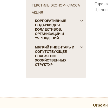
Страна
ТЕКСТИЛЬ ЭКОНОМ-КЛАССА
Цветов
АКЦИЯ
КОРПОРАТИВНЫЕ
ПОДАРКИ ДЛЯ
КОЛЛЕКТИВОВ,
ОРГАНИЗАЦИЙ И
УЧРЕЖДЕНИЙ
ПОДАРКИ ДЛЯ КОГО:
МЯГКИЙ ИНВЕНТАРЬ И
СОПУТСТВУЮЩЕЕ
Женщинам
СНАБЖЕНИЕ
Коллегам
ХОЗЯЙСТВЕННЫХ
Мужчинам
СТРУКТУР
Партнерам
Для гостиниц и отелей
Руководителю
Матрасы, наматрасники
ПОДАРКИ НА ПРАЗДНИК
Подушки
23 февраля
Постельное белье
8 марта
Скатерти, салфетки
День Победы
Одеяла, покрывала
Новый Год
Огромн
Полотенца, коврики