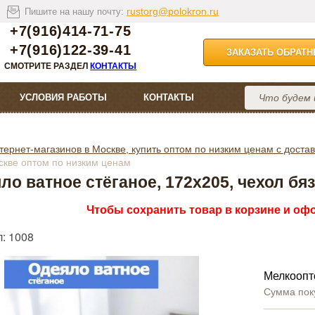
rustorg@polokron.ru
Пишите на нашу почту:
+7(916)414-71-75
+7(916)122-39-41
ЗАКАЗАТЬ ОБРАТ
СМОТРИТЕ РАЗДЕЛ
КОНТАКТЫ
УСЛОВИЯ РАБОТЫ
КОНТАКТЫ
тернет-магазинов в Москве, купить оптом по низким ценам с достав
оскве оптом по низким ценам
ло ватное стёганое, 172х205, чехол бя
Чтобы сохранить товар в корзине и офо
: 1008
Мелкоопт
Сумма пок