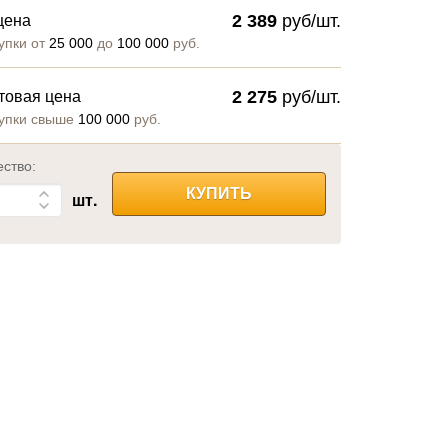
2 389
руб/шт.
цена
упки от
25 000
до
100 000
руб.
2 275
руб/шт.
товая цена
упки свыше
100 000
руб.
ество:
КУПИТЬ
шт.