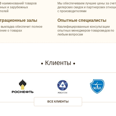
0
наименований товаров
Мы обеспечиваем лучшие цены за сче
нных и зарубежных
дилерских скидок и партнерских отно
телей
с производителями
трационные залы
Опытные специалисты
 выкладка обеспечит полное
Квалифицированные консультации
ение о товарах
опытных менеджеров-товароведов по
любым вопросам
Клиенты
ВСЕ КЛИЕНТЫ