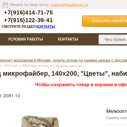
rustorg@polokron.ru
Пишите на нашу почту:
+7(916)414-71-75
+7(916)122-39-41
ЗАКАЗАТЬ ОБРАТ
СМОТРИТЕ РАЗДЕЛ
КОНТАКТЫ
УСЛОВИЯ РАБОТЫ
КОНТАКТЫ
тернет-магазинов в Москве, купить оптом по низким ценам с достав
л. 150г/м2 в Москве оптом по низким ценам
 микрофайбер, 140х200, "Цветы", набив
Чтобы сохранить товар в корзине и офо
: 2081-10
Мелкоопт
Сумма пок