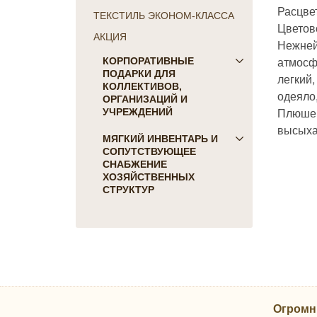
Расцве
ТЕКСТИЛЬ ЭКОНОМ-КЛАССА
Цветов
АКЦИЯ
Нежней
атмосф
КОРПОРАТИВНЫЕ
ПОДАРКИ ДЛЯ
легкий
КОЛЛЕКТИВОВ,
одеяло
ОРГАНИЗАЦИЙ И
Плюшев
УЧРЕЖДЕНИЙ
высыха
ПОДАРКИ ДЛЯ КОГО:
МЯГКИЙ ИНВЕНТАРЬ И
СОПУТСТВУЮЩЕЕ
Женщинам
СНАБЖЕНИЕ
Коллегам
ХОЗЯЙСТВЕННЫХ
Мужчинам
СТРУКТУР
Партнерам
Для гостиниц и отелей
Руководителю
Матрасы, наматрасники
ПОДАРКИ НА ПРАЗДНИК
Подушки
23 февраля
Постельное белье
8 марта
Скатерти, салфетки
День Победы
Одеяла, покрывала
Новый Год
Огромн
Полотенца, коврики