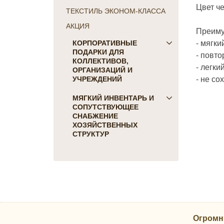
Цвет ч
ТЕКСТИЛЬ ЭКОНОМ-КЛАССА
АКЦИЯ
Преиму
- мягки
КОРПОРАТИВНЫЕ
ПОДАРКИ ДЛЯ
- повт
КОЛЛЕКТИВОВ,
- легки
ОРГАНИЗАЦИЙ И
- не со
УЧРЕЖДЕНИЙ
ПОДАРКИ ДЛЯ КОГО:
МЯГКИЙ ИНВЕНТАРЬ И
СОПУТСТВУЮЩЕЕ
Женщинам
СНАБЖЕНИЕ
Коллегам
ХОЗЯЙСТВЕННЫХ
Мужчинам
СТРУКТУР
Партнерам
Для гостиниц и отелей
Руководителю
Матрасы, наматрасники
ПОДАРКИ НА ПРАЗДНИК
Подушки
23 февраля
Постельное белье
8 марта
Скатерти, салфетки
День Победы
Одеяла, покрывала
Новый Год
Огромн
Полотенца, коврики