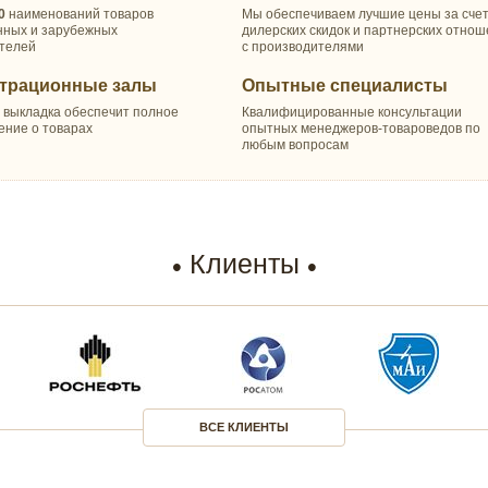
0
наименований товаров
Мы обеспечиваем лучшие цены за сче
нных и зарубежных
дилерских скидок и партнерских отно
телей
с производителями
трационные залы
Опытные специалисты
 выкладка обеспечит полное
Квалифицированные консультации
ение о товарах
опытных менеджеров-товароведов по
любым вопросам
Клиенты
ВСЕ КЛИЕНТЫ