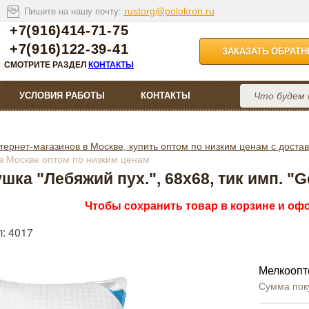
rustorg@polokron.ru
Пишите на нашу почту:
+7(916)414-71-75
+7(916)122-39-41
ЗАКАЗАТЬ ОБРАТ
СМОТРИТЕ РАЗДЕЛ
КОНТАКТЫ
УСЛОВИЯ РАБОТЫ
КОНТАКТЫ
тернет-магазинов в Москве, купить оптом по низким ценам с достав
" в Москве оптом по низким ценам
шка "Лебяжий пух.", 68х68, тик имп. "G
Чтобы сохранить товар в корзине и офо
: 4017
Мелкоопт
Сумма пок