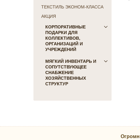
ТЕКСТИЛЬ ЭКОНОМ-КЛАССА
АКЦИЯ
КОРПОРАТИВНЫЕ
ПОДАРКИ ДЛЯ
КОЛЛЕКТИВОВ,
ОРГАНИЗАЦИЙ И
УЧРЕЖДЕНИЙ
ПОДАРКИ ДЛЯ КОГО:
МЯГКИЙ ИНВЕНТАРЬ И
СОПУТСТВУЮЩЕЕ
Женщинам
СНАБЖЕНИЕ
Коллегам
ХОЗЯЙСТВЕННЫХ
Мужчинам
СТРУКТУР
Партнерам
Для гостиниц и отелей
Руководителю
Матрасы, наматрасники
ПОДАРКИ НА ПРАЗДНИК
Подушки
23 февраля
Постельное белье
8 марта
Скатерти, салфетки
День Победы
Одеяла, покрывала
Новый Год
Огромн
Полотенца, коврики