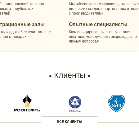
0
наименований товаров
Мы обеспечиваем лучшие цены за сче
нных и зарубежных
дилерских скидок и партнерских отно
телей
с производителями
трационные залы
Опытные специалисты
 выкладка обеспечит полное
Квалифицированные консультации
ение о товарах
опытных менеджеров-товароведов по
любым вопросам
Клиенты
ВСЕ КЛИЕНТЫ