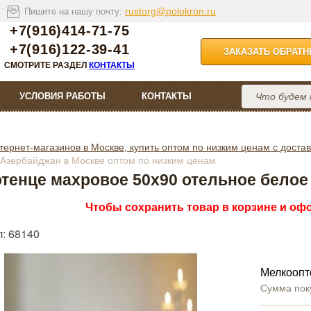
rustorg@polokron.ru
Пишите на нашу почту:
+7(916)414-71-75
+7(916)122-39-41
ЗАКАЗАТЬ ОБРАТ
СМОТРИТЕ РАЗДЕЛ
КОНТАКТЫ
УСЛОВИЯ РАБОТЫ
КОНТАКТЫ
тернет-магазинов в Москве, купить оптом по низким ценам с достав
 Азербайджан в Москве оптом по низким ценам
тенце махровое 50х90 отельное белое
Чтобы сохранить товар в корзине и офо
л: 68140
Мелкоопт
Сумма пок