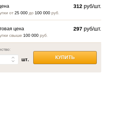
312
руб/шт.
цена
упки от
25 000
до
100 000
руб.
297
руб/шт.
товая цена
упки свыше
100 000
руб.
ество:
КУПИТЬ
шт.