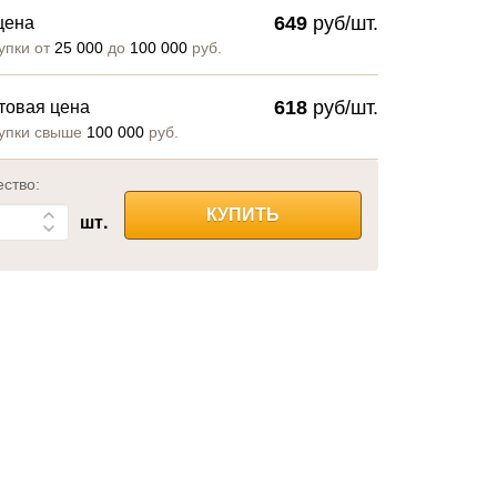
649
руб/шт.
цена
упки от
25 000
до
100 000
руб.
618
руб/шт.
товая цена
упки свыше
100 000
руб.
ество:
КУПИТЬ
шт.