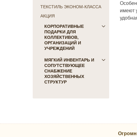
Особенн
ТЕКСТИЛЬ ЭКОНОМ-КЛАССА
имеют 
АКЦИЯ
удобна
КОРПОРАТИВНЫЕ
ПОДАРКИ ДЛЯ
КОЛЛЕКТИВОВ,
ОРГАНИЗАЦИЙ И
УЧРЕЖДЕНИЙ
ПОДАРКИ ДЛЯ КОГО:
МЯГКИЙ ИНВЕНТАРЬ И
СОПУТСТВУЮЩЕЕ
Женщинам
СНАБЖЕНИЕ
Коллегам
ХОЗЯЙСТВЕННЫХ
Мужчинам
СТРУКТУР
Партнерам
Для гостиниц и отелей
Руководителю
Матрасы, наматрасники
ПОДАРКИ НА ПРАЗДНИК
Подушки
23 февраля
Постельное белье
8 марта
Скатерти, салфетки
День Победы
Одеяла, покрывала
Новый Год
Огромн
Полотенца, коврики