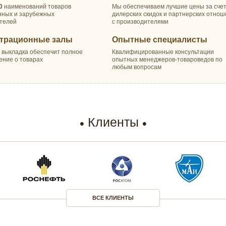
0
наименований товаров
Мы обеспечиваем лучшие цены за сче
нных и зарубежных
дилерских скидок и партнерских отно
телей
с производителями
трационные залы
Опытные специалисты
 выкладка обеспечит полное
Квалифицированные консультации
ение о товарах
опытных менеджеров-товароведов по
любым вопросам
Клиенты
ВСЕ КЛИЕНТЫ