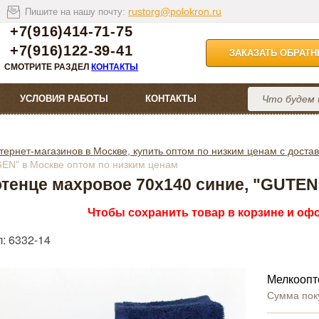
rustorg@polokron.ru
Пишите на нашу почту:
+7(916)414-71-75
+7(916)122-39-41
ЗАКАЗАТЬ ОБРАТ
СМОТРИТЕ РАЗДЕЛ
КОНТАКТЫ
УСЛОВИЯ РАБОТЫ
КОНТАКТЫ
тернет-магазинов в Москве, купить оптом по низким ценам с достав
N" в Москве оптом по низким ценам
тенце махровое 70х140 синие, "GUT
Чтобы сохранить товар в корзине и офо
: 6332-14
Мелкоопт
Сумма пок