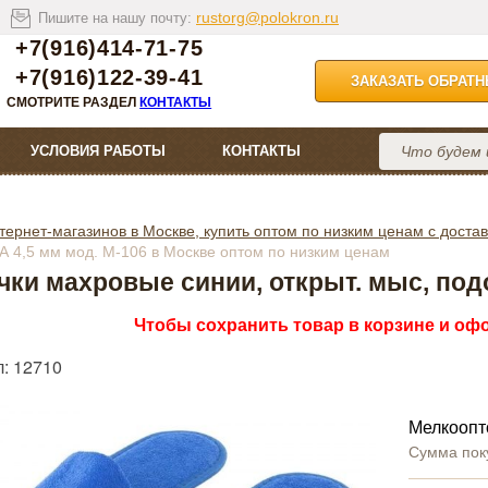
rustorg@polokron.ru
Пишите на нашу почту:
+7(916)414-71-75
+7(916)122-39-41
ЗАКАЗАТЬ ОБРАТ
СМОТРИТЕ РАЗДЕЛ
КОНТАКТЫ
УСЛОВИЯ РАБОТЫ
КОНТАКТЫ
тернет-магазинов в Москве, купить оптом по низким ценам с достав
А 4,5 мм мод. М-106 в Москве оптом по низким ценам
чки махровые синии, открыт. мыс, под
Чтобы сохранить товар в корзине и офо
л: 12710
Мелкоопт
Сумма пок