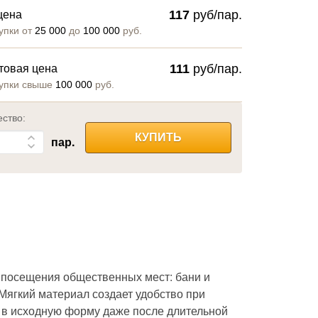
117
руб/пар.
цена
упки от
25 000
до
100 000
руб.
111
руб/пар.
товая цена
упки свыше
100 000
руб.
ество:
КУПИТЬ
пар.
 посещения общественных мест: бани и
 Мягкий материал создает удобство при
я в исходную форму даже после длительной