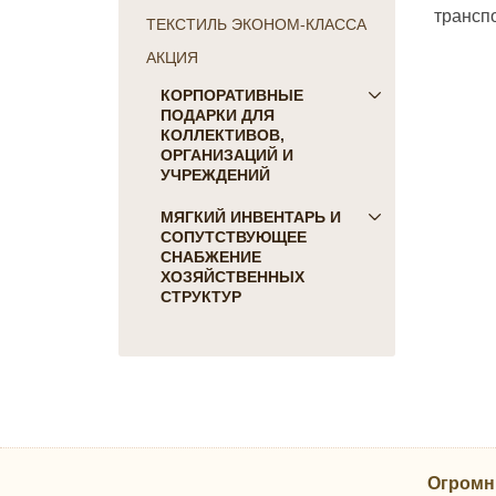
трансп
ТЕКСТИЛЬ ЭКОНОМ-КЛАССА
АКЦИЯ
КОРПОРАТИВНЫЕ
ПОДАРКИ ДЛЯ
КОЛЛЕКТИВОВ,
ОРГАНИЗАЦИЙ И
УЧРЕЖДЕНИЙ
ПОДАРКИ ДЛЯ КОГО:
МЯГКИЙ ИНВЕНТАРЬ И
СОПУТСТВУЮЩЕЕ
Женщинам
СНАБЖЕНИЕ
Коллегам
ХОЗЯЙСТВЕННЫХ
Мужчинам
СТРУКТУР
Партнерам
Для гостиниц и отелей
Руководителю
Матрасы, наматрасники
ПОДАРКИ НА ПРАЗДНИК
Подушки
23 февраля
Постельное белье
8 марта
Скатерти, салфетки
День Победы
Одеяла, покрывала
Новый Год
Огромн
Полотенца, коврики