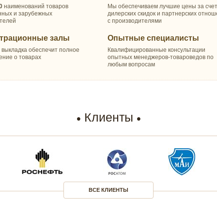
0
наименований товаров
Мы обеспечиваем лучшие цены за сче
нных и зарубежных
дилерских скидок и партнерских отно
телей
с производителями
трационные залы
Опытные специалисты
 выкладка обеспечит полное
Квалифицированные консультации
ение о товарах
опытных менеджеров-товароведов по
любым вопросам
Клиенты
ВСЕ КЛИЕНТЫ