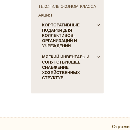
ТЕКСТИЛЬ ЭКОНОМ-КЛАССА
АКЦИЯ
КОРПОРАТИВНЫЕ
ПОДАРКИ ДЛЯ
КОЛЛЕКТИВОВ,
ОРГАНИЗАЦИЙ И
УЧРЕЖДЕНИЙ
ПОДАРКИ ДЛЯ КОГО:
МЯГКИЙ ИНВЕНТАРЬ И
СОПУТСТВУЮЩЕЕ
Женщинам
СНАБЖЕНИЕ
Коллегам
ХОЗЯЙСТВЕННЫХ
Мужчинам
СТРУКТУР
Партнерам
Для гостиниц и отелей
Руководителю
Матрасы, наматрасники
ПОДАРКИ НА ПРАЗДНИК
Подушки
23 февраля
Постельное белье
8 марта
Скатерти, салфетки
День Победы
Одеяла, покрывала
Новый Год
Огромн
Полотенца, коврики