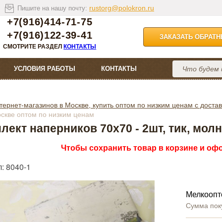
rustorg@polokron.ru
Пишите на нашу почту:
+7(916)414-71-75
+7(916)122-39-41
ЗАКАЗАТЬ ОБРАТ
СМОТРИТЕ РАЗДЕЛ
КОНТАКТЫ
УСЛОВИЯ РАБОТЫ
КОНТАКТЫ
тернет-магазинов в Москве, купить оптом по низким ценам с достав
оскве оптом по низким ценам
лект наперников 70х70 - 2шт, тик, мол
Чтобы сохранить товар в корзине и офо
: 8040-1
Мелкоопт
Сумма пок