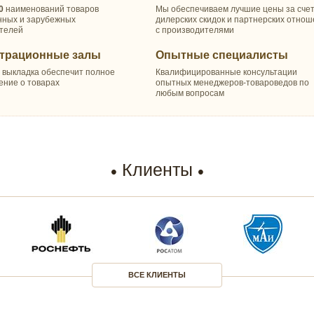
0
наименований товаров
Мы обеспечиваем лучшие цены за сче
нных и зарубежных
дилерских скидок и партнерских отно
телей
с производителями
трационные залы
Опытные специалисты
 выкладка обеспечит полное
Квалифицированные консультации
ение о товарах
опытных менеджеров-товароведов по
любым вопросам
Клиенты
ВСЕ КЛИЕНТЫ