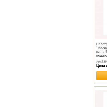
ПОДУШКИ
ОРТОПЕДИЧЕСКИЕ
Коллекция с эффектом
памяти
Коллекция "ORTOVITEX"
Коллекция "Гречневая
лузга"
Автоподушки
Полот
"Мелод
Эконаполнители
пл-ть 
Иные изделия
подаро
ПЛЕДЫ
Арт.
329
Цена 
Шерстяные
Акриловые
Хлопковые
Вязанные
Микрофибра
Флисовые
Меховые
Детские