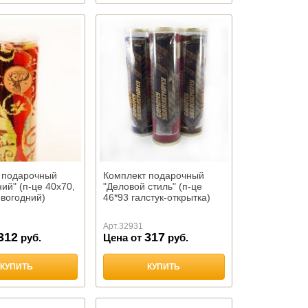
 подарочный
Комплект подарочный
ий" (п-це 40х70,
"Деловой стиль" (п-це
овогодний)
46*93 галстук-открытка)
Арт.
32931
312
317
руб.
Цена от
руб.
КУПИТЬ
КУПИТЬ