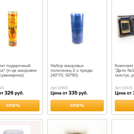
ект подарочный
Набор махровых
Комплект
ок" (п-це махровое
полотенец 2-х предм.
"Дело №1"
сувенирное)
(40*70, 50*90)
галстук, р
03
Арт.
32900
Арт.
32929
326
335
от
руб.
Цена от
руб.
Цена от
КУПИТЬ
КУПИТЬ