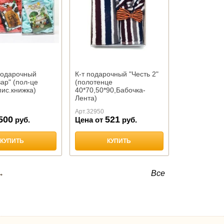
подарочный
К-т подарочный "Честь 2"
ар" (пол-це
(полотенце
пис.книжка)
40*70,50*90,Бабочка-
Лента)
Арт.
32950
500
521
руб.
Цена от
руб.
КУПИТЬ
КУПИТЬ
→
Все