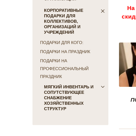
На
ПОСТЕЛЬНОЕ БЕЛЬЕ
КОРПОРАТИВНЫЕ
скид
ПОДАРКИ ДЛЯ
Детское
КОЛЛЕКТИВОВ,
КПБ Голд Текс
ОРГАНИЗАЦИЙ И
коллекция Сатин-жаккард
УЧРЕЖДЕНИЙ
однотонный
ПОДАРКИ ДЛЯ КОГО:
коллекция Сатин "COLORS
ПОДАРКИ НА ПРАЗДНИК
OF LIFE"
коллекция Батист
ПОДАРКИ НА
"CAMBRAI"
ПРОФЕССИОНАЛЬНЫЙ
коллекция Бамбук
ПРАЗДНИК
коллекция Перкаль
МЯГКИЙ ИНВЕНТАРЬ И
коллекция Поплин
СОПУТСТВУЮЩЕЕ
коллекция Сатин-жаккард
СНАБЖЕНИЕ
П
набивной
ХОЗЯЙСТВЕННЫХ
Отдельные предметы Голд
СТРУКТУР
Текс
Для гостиниц и отелей
КПБ Фланель
Матрасы, наматрасники
Махровые простыни
Подушки