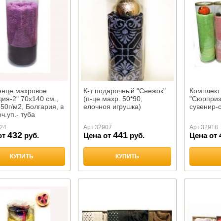
енце махровое
К-т подарочный "Снежок"
Комплект
ия-2" 70х140 см.,
(п-це махр. 50*90,
"Сюрприз"
450г/м2, Болгария, в
елочноя игрушка)
сувенир-с
ч.уп.- туба
24
Арт.
32907
Арт.
32918
432
441
от
руб.
Цена от
руб.
Цена от
КУПИТЬ
КУПИТЬ