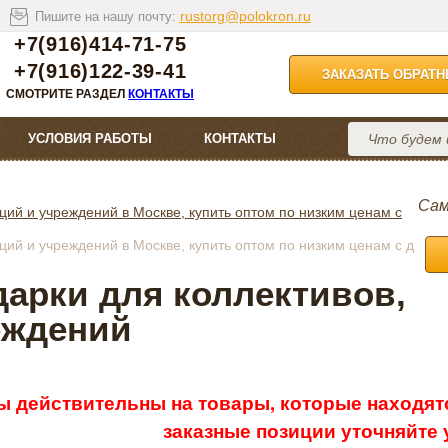
rustorg@polokron.ru
Пишите на нашу почту:
+7(916)414-71-75
+7(916)122-39-41
ЗАКАЗАТЬ ОБРАТ
СМОТРИТЕ РАЗДЕЛ
КОНТАКТЫ
УСЛОВИЯ РАБОТЫ
КОНТАКТЫ
Сам
ций и учреждений в Москве, купить оптом по низким ценам с
ций и учреждений в Москве, купить оптом по низким ценам с д
арки для коллективов,
еждений
ы действительны на товары, которые находятс
заказные позиции уточняйте