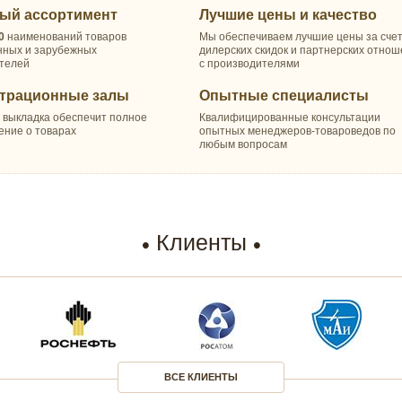
ый ассортимент
Лучшие цены и качество
0
наименований товаров
Мы обеспечиваем лучшие цены за сче
нных и зарубежных
дилерских скидок и партнерских отно
телей
с производителями
трационные залы
Опытные специалисты
 выкладка обеспечит полное
Квалифицированные консультации
ение о товарах
опытных менеджеров-товароведов по
любым вопросам
Клиенты
ВСЕ КЛИЕНТЫ