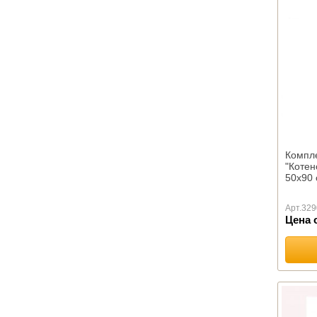
Овечья шерсть
Лебяжий пух
Льняное волокно
Файбер
Хлопок
ОДЕЯЛА КАМВОЛЬНЫЕ
Байковые
Шерстяные
ПОДУШКИ ПРЕМИУМ
Компл
"Котен
ПОДУШКИ КОМФОРТ
50х90 
Бамбуковое волокно
Арт.
329
Лебяжий пух
Цена 
Льняное волокно
Файбер
Эконом
Пухо-перовые подушки
Подушки Шелк оптом
Подушки Эвкалипт оптом