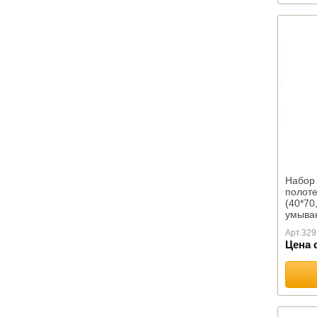
Для ресторанов, кафе,
Махровые Бразилия
столовых
Махровые Египет
Скатерти и салфетки
Махровые Китай
Махровые Россия
Махровые Туркмения
Махровые Турция
Махровые Узбекистан
Абу Даби
Баракат-текс
Махровые салфетки
Полотенца Х/Б жаккард
Набор
полоте
ОДЕЯЛА ПРЕМИУМ
(40*70
умыва
ОДЕЯЛА КОМФОРТ
Арт.
329
Одеяла Кукуруза оптом
Цена 
Одеяла Шелк оптом
Детские
Бамбуковое волокно
Верблюжья шерсть
Натуральный пух