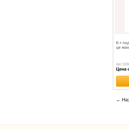
Для пикника
ПОКРЫВАЛА
Детские
Гобеленовые
Комплекты для спальни
Меховые
К-т по
Эконом-класса
це мах
Стеганые
Махровые
Арт.
329
Велсофт
Цена 
МАТРАСЫ
Ватные
РВ
Матрасы пружинные оптом
← На
ППУ
НАМАТРАСНИКИ
Бамбук
Алое Вера