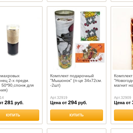
 махровых
Комплект подарочный
Комплект
нец 2-х предм.
"Мышонок" (п-це 34х72см.
"Новогодн
, 50*90,спонж для
-2шт)
магнит н
ния)
14
Арт.
32919
Арт.
32909
281
294
от
руб.
Цена от
руб.
Цена от
КУПИТЬ
КУПИТЬ