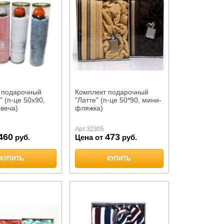
 подарочный
Комплект подарочный
 (п-це 50х90,
"Латте" (п-це 50*90, мини-
веча)
фляжка)
Арт.
32305
460
473
руб.
Цена от
руб.
КУПИТЬ
КУПИТЬ