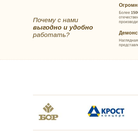
Водонепроницаемые/
Огромн
Аквастоп
Более
150
Файбер
отечестве
Почему с нами
Шерсть
производи
выгодно и удобно
СКАТЕРТИ И САЛФЕТКИ
Демонс
работать?
Прямоугольные
Наглядная
Квадратные
представл
Круглые
Овальные
Салфетки
ТЕКСТИЛЬ ДЛЯ КУХНИ
Наборы для кухни
Полотенца для кухни
Прихватки и фартуки
оптом
ХАЛАТЫ
Махровые
Вафельные
Трикотаж