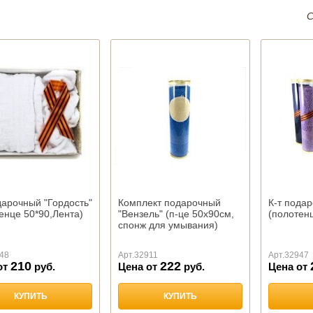
С
дарочный "Гордость"
Комплект подарочный
К-т пода
енце 50*90,Лента)
"Вензель" (п-це 50х90см,
(полотенц
спонж для умывания)
48
Арт.
32911
Арт.
32947
210
222
от
руб.
Цена от
руб.
Цена от
КУПИТЬ
КУПИТЬ