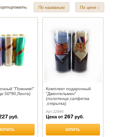
ортировать:
По названию
По цене ↓
рочный "Помним!"
Комплект подарочный
е 50*90,Лента)
"Джентельмен"
(полотенце,салфетка
,открытка)
Арт.
32946
227
267
руб.
Цена от
руб.
КУПИТЬ
КУПИТЬ