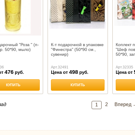
дарочный "Роза " (п-
К-т подарочной в упаковке
Коплект 
р. 50*90, мыло)
"Финестра" (50*90 см.,
"Шеф пов
сувенир)
50*90, за
06
Арт.
32491
Арт.
32335
476
498
от
руб.
Цена от
руб.
Цена от
КУПИТЬ
КУПИТЬ
зад
2
Вперед 
1