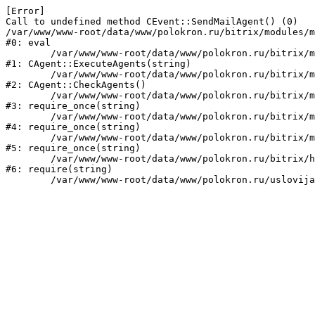
[Error] 

Call to undefined method CEvent::SendMailAgent() (0)

/var/www/www-root/data/www/polokron.ru/bitrix/modules/m
#0: eval

	/var/www/www-root/data/www/polokron.ru/bitrix/modules/main/classes/mysql/agent.php:160

#1: CAgent::ExecuteAgents(string)

	/var/www/www-root/data/www/polokron.ru/bitrix/modules/main/classes/mysql/agent.php:38

#2: CAgent::CheckAgents()

	/var/www/www-root/data/www/polokron.ru/bitrix/modules/main/include.php:248

#3: require_once(string)

	/var/www/www-root/data/www/polokron.ru/bitrix/modules/main/include/prolog_before.php:14

#4: require_once(string)

	/var/www/www-root/data/www/polokron.ru/bitrix/modules/main/include/prolog.php:7

#5: require_once(string)

	/var/www/www-root/data/www/polokron.ru/bitrix/header.php:3

#6: require(string)
