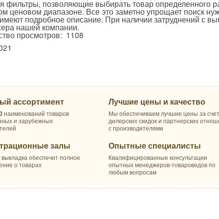
я фильтры, позволяющие выбирать товар определенного ра
ом ценовом диапазоне. Все это заметно упрощает поиск ну
 имеют подробное описание. При наличии затруднений с в
ера нашей компании.
ство просмотров: 1108
021
ый ассортимент
Лучшие цены и качество
0
наименований товаров
Мы обеспечиваем лучшие цены за сче
нных и зарубежных
дилерских скидок и партнерских отно
телей
с производителями
трационные залы
Опытные специалисты
 выкладка обеспечит полное
Квалифицированные консультации
ение о товарах
опытных менеджеров-товароведов по
любым вопросам