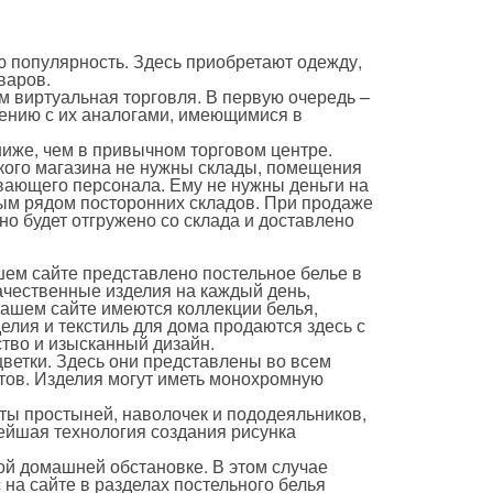
ю популярность. Здесь приобретают одежду,
варов.
 виртуальная торговля. В первую очередь –
нению с их аналогами, имеющимися в
ниже, чем в привычном торговом центре.
акого магазина не нужны склады, помещения
ивающего персонала. Ему не нужны деньги на
лым рядом посторонних складов. При продаже
но будет отгружено со склада и доставлено
шем сайте представлено постельное белье в
ачественные изделия на каждый день,
ашем сайте имеются коллекции белья,
лия и текстиль для дома продаются здесь с
ство и изысканный дизайн.
ветки. Здесь они представлены во всем
тов. Изделия могут иметь монохромную
ы простыней, наволочек и пододеяльников,
ейшая технология создания рисунка
ой домашней обстановке. В этом случае
на сайте в разделах постельного белья