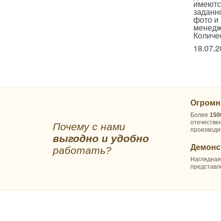
имеютс
Махровые Туркмения
заданн
фото и
Махровые Турция
менедж
Махровые Узбекистан
Количе
Абу Даби
18.07.2
Баракат-текс
Махровые салфетки
Полотенца Х/Б жаккард
ОДЕЯЛА ПРЕМИУМ
Огромн
ОДЕЯЛА КОМФОРТ
Более
150
Одеяла Кукуруза оптом
отечестве
Почему с нами
Одеяла Шелк оптом
производи
выгодно и удобно
Детские
Демонс
работать?
Бамбуковое волокно
Наглядная
Верблюжья шерсть
представл
Натуральный пух
Овечья шерсть
Лебяжий пух
Льняное волокно
Файбер