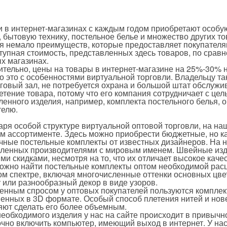
и в интернет-магазинах с каждым годом приобретают особу
 бытовую технику, постельное белье и множество других то
я немало преимуществ, которые предоставляет покупателям
ступная стоимость, представленных здесь товаров, по срав
х магазинах.
ительно, цены на товары в интернет-магазине на 25%-30% 
о это с особенностями виртуальной торговли. Владельцу т
рговый зал, не потребуется охрана и большой штат обслуж
етение товара, потому что его компания сотрудничает с це
енного изделия, например, комплекта постельного белья, о
телю.
аря особой структуре виртуальной оптовой торговли, на на
м ассортименте. Здесь можно приобрести бюджетные, но к
чные постельные комплекты от известных дизайнеров. На н
вленных производителями с мировым именем. Швейные изде
и скидками, несмотря на то, что их отличает высокое каче
можно найти постельные комплекты оптом необходимой расц
ом спектре, включая многочисленные оттенки основных цве
 или разнообразный декор в виде узоров.
нным спросом у оптовых покупателей пользуются комплект
енных в 3D формате. Особый способ плетения нитей и нов
яют сделать его более объемным.
необходимого изделия у нас на сайте происходит в привычн
чно включить компьютер, имеющий выход в интернет. У нас 