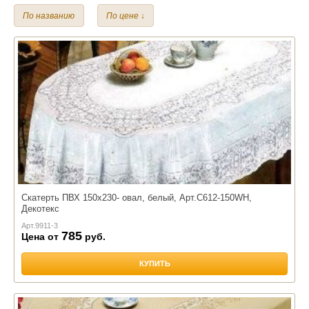
Полиэстер
ПВХ (винил)
По названию
По цене ↓
Скатерть ПВХ 150х230- овал, белый, Арт.С612-150WH,
Декотекс
Арт.
9911-3
785
Цена от
руб.
КУПИТЬ