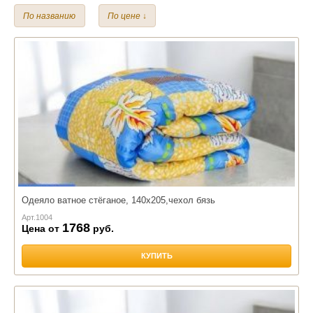
1,5 спальный
2,0 спальный
Евро
По названию
По цене ↓
Чехол:
Поплин
Бязь
Одеяло ватное стёганое, 140х205,чехол бязь
Арт.
1004
1768
Цена от
руб.
КУПИТЬ