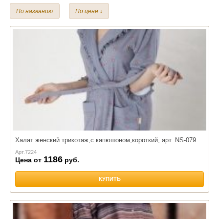
Бамбук
Трикотаж
Хлопок
По названию
По цене ↓
Халат женский трикотаж,с капюшоном,короткий, арт. NS-079
Арт.
7224
1186
Цена от
руб.
КУПИТЬ