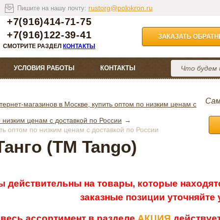
rustorg@polokron.ru
Пишите на нашу почту:
+7(916)414-71-75
+7(916)122-39-41
ЗАКАЗАТЬ ОБРАТ
СМОТРИТЕ РАЗДЕЛ
КОНТАКТЫ
УСЛОВИЯ РАБОТЫ
КОНТАКТЫ
Сам
тернет-магазинов в Москве, купить оптом по низким ценам с
 низким ценам с доставкой по России
ть оптом по низким ценам с доставкой по России
анго (ТМ Tango)
ы действительны на товары, которые находятс
заказные позиции уточняйте
 весь ассортимент в разделе
АКЦИЯ
действует