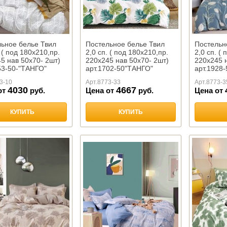
ьное белье Твил
Постельное белье Твил
Постельн
. ( под 180х210,пр.
2,0 сп. ( под 180х210,пр.
2,0 сп. (
5 нав 50х70- 2шт)
220х245 нав 50х70- 2шт)
220х245 н
53-50-"ТАНГО"
арт.1702-50"ТАНГО"
арт.1928
3-10
Арт.
8773-33
Арт.
8773-3
4030
4667
от
руб.
Цена от
руб.
Цена от
КУПИТЬ
КУПИТЬ