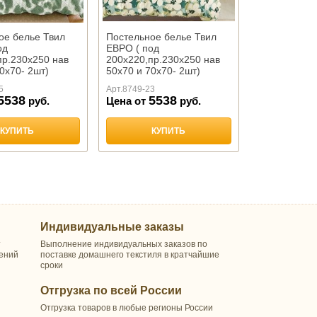
ое белье Твил
Постельное белье Твил
од
ЕВРО ( под
пр.230х250 нав
200х220,пр.230х250 нав
0х70- 2шт)
50х70 и 70х70- 2шт)
"ТАНГО"
арт.1838"ТАНГО"
5
Арт.
8749-23
5538
5538
руб.
Цена от
руб.
КУПИТЬ
КУПИТЬ
Индивидуальные заказы
т
Выполнение индивидуальных заказов по
шений
поставке домашнего текстиля в кратчайшие
сроки
Отгрузка по всей России
Отгрузка товаров в любые регионы России