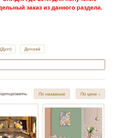
ельный заказ из данного раздела.
(Дуэт)
Детский
ортировать:
По названию
По цене ↓