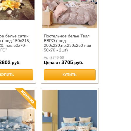
ое белье сатин
Постельное белье Твил
п.( под.150х215,
ЕВРО ( под
0, нав.50х70-
200х220,пр.230х250 нав
НГО"
50х70 - 2шт)
арт.1829"ТАНГО"
Арт.
8749-50
2802
3705
руб.
Цена от
руб.
КУПИТЬ
КУПИТЬ