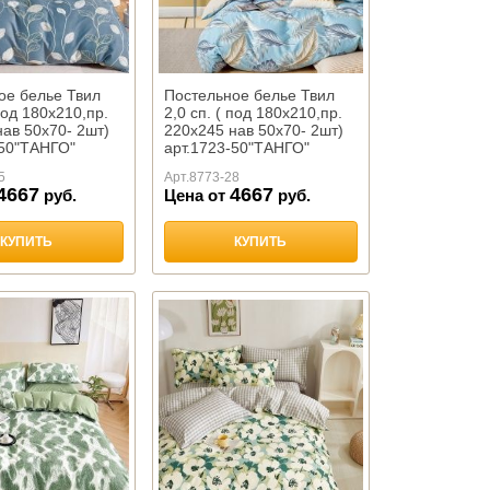
ое белье Твил
Постельное белье Твил
 под 180х210,пр.
2,0 сп. ( под 180х210,пр.
ав 50х70- 2шт)
220х245 нав 50х70- 2шт)
-50"ТАНГО"
арт.1723-50"ТАНГО"
5
Арт.
8773-28
4667
4667
руб.
Цена от
руб.
КУПИТЬ
КУПИТЬ