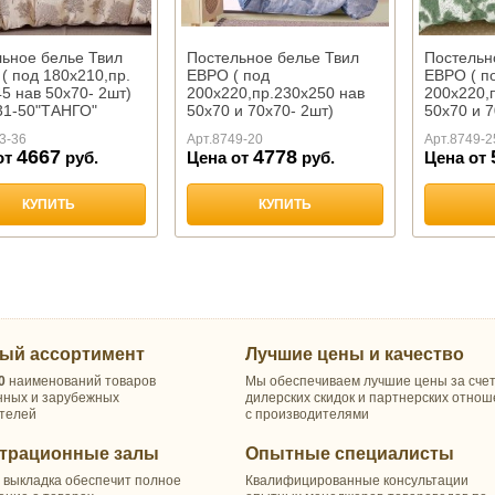
ьное белье Твил
Постельное белье Твил
Постельн
. ( под 180х210,пр.
ЕВРО ( под
ЕВРО ( п
5 нав 50х70- 2шт)
200х220,пр.230х250 нав
200х220,
31-50"ТАНГО"
50х70 и 70х70- 2шт)
50х70 и 7
арт.1827"ТАНГО"
арт.1891
3-36
Арт.
8749-20
Арт.
8749-2
4667
4778
от
руб.
Цена от
руб.
Цена от
КУПИТЬ
КУПИТЬ
ый ассортимент
Лучшие цены и качество
0
наименований товаров
Мы обеспечиваем лучшие цены за сче
нных и зарубежных
дилерских скидок и партнерских отно
телей
с производителями
трационные залы
Опытные специалисты
 выкладка обеспечит полное
Квалифицированные консультации