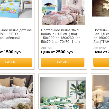
ьное белье детское
Постельное белье твил
Постельн
, POLLETTO
набивной 1,5 сп. ( под
наб 1,5 с
рс набивной
150х200,пр.180х230 нав
пр.160х22
50х70-1 шт 70х70- 1 шт)
2шт.)"ТА
"ТАНГО"
2
Арт.
8943
Арт.
8552
1500
2500
от
руб.
Цена от
руб.
Цена от
КУПИТЬ
КУПИТЬ