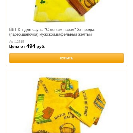
ВВТ К-т для сауны "С легким паром" 2х-предм.
(парео,шапочка) мужской,вафельный желтый
Арт.
12615
494
Цена от
руб.
КУПИТЬ