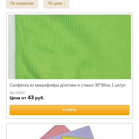
По названию
По цене ↓
Микрофибра
Полиэстер
Хлопок
Махра
Вискоза
Размер:
45*45 см.
Наполнитель:
Лебяжий пух
Салфетка из микрофибры д/оптики и стекол 30*30см,1 шт/уп
Арт.
30562
43
Цена от
руб.
КУПИТЬ