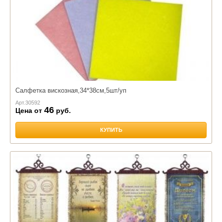
Салфетка вискозная,34*38см,5шт/уп
Арт.
30592
46
Цена от
руб.
КУПИТЬ