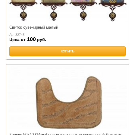
Свиток сувенирный малый
Арт.
32745
100
Цена от
руб.
КУПИТЬ
Коврик 50х40,(14мм) под унитаз,светло-коричневый,Декотекс