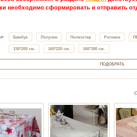
ки необходимо сформировать и отправить отд
л:
Бамбук
Полулен
Полиэстер
Рогожка
П
150*200 см.
160*220 см.
160*300 см.
С