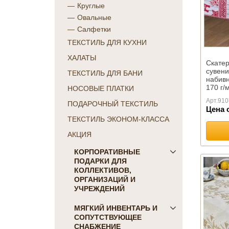
Круглые
Овальные
Салфетки
ТЕКСТИЛЬ ДЛЯ КУХНИ
ХАЛАТЫ
Скатер
сувени
ТЕКСТИЛЬ ДЛЯ БАНИ
набивн
170 г/
НОСОВЫЕ ПЛАТКИ
Арт.
910
ПОДАРОЧНЫЙ ТЕКСТИЛЬ
Цена 
ТЕКСТИЛЬ ЭКОНОМ-КЛАССА
АКЦИЯ
КОРПОРАТИВНЫЕ
ПОДАРКИ ДЛЯ
КОЛЛЕКТИВОВ,
ОРГАНИЗАЦИЙ И
УЧРЕЖДЕНИЙ
ПОДАРКИ ДЛЯ КОГО:
МЯГКИЙ ИНВЕНТАРЬ И
СОПУТСТВУЮЩЕЕ
Женщинам
СНАБЖЕНИЕ