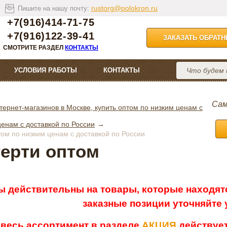
rustorg@polokron.ru
Пишите на нашу почту:
+7(916)414-71-75
+7(916)122-39-41
ЗАКАЗАТЬ ОБРАТ
СМОТРИТЕ РАЗДЕЛ
КОНТАКТЫ
УСЛОВИЯ РАБОТЫ
КОНТАКТЫ
Сам
тернет-магазинов в Москве, купить оптом по низким ценам с
ценам с доставкой по России
том по низким ценам с доставкой по России
ерти оптом
ы действительны на товары, которые находятс
заказные позиции уточняйте
 весь ассортимент в разделе
АКЦИЯ
действует