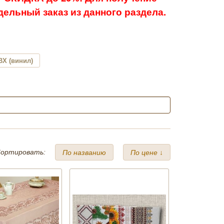
ельный заказ из данного раздела.
ВХ (винил)
ортировать:
По названию
По цене ↓