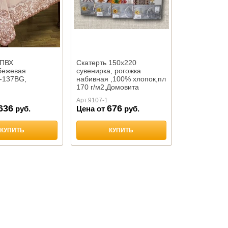
 ПВХ
Скатерть 150х220
бежевая
сувенирка, рогожка
7-137BG,
набивная ,100% хлопок,пл
170 г/м2,Домовита
Арт.
9107-1
636
676
руб.
Цена от
руб.
КУПИТЬ
КУПИТЬ