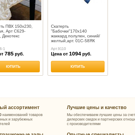
ть ПВХ 150х230,
Скатерть
я, Арт С629-
"Бабочки"170х140
 Декотекс
жаккард.полулен, синий/
желтый,арт. 01С-58ЯК
6-1
Арт.
9110
785
1094
от
руб.
Цена от
руб.
КУПИТЬ
КУПИТЬ
ый ассортимент
Лучшие цены и качество
0
наименований товаров
Мы обеспечиваем лучшие цены за сче
нных и зарубежных
дилерских скидок и партнерских отно
телей
с производителями
трационные залы
Опытные специалисты