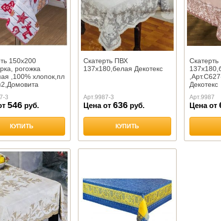
ть 150х200
Скатерть ПВХ
Скатерть
рка, рогожка
137х180,белая Декотекс
137х180,
ая ,100% хлопок,пл
,Арт.С62
м2,Домовита
Декотекс
7-3
Арт.
9987-3
Арт.
9987
546
636
от
руб.
Цена от
руб.
Цена от
КУПИТЬ
КУПИТЬ