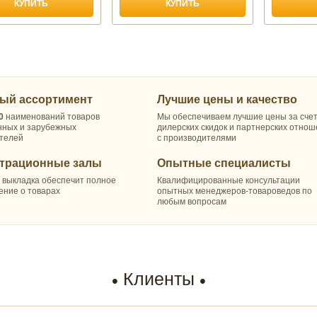
КУПИТЬ
КУПИТЬ
ый ассортимент
Лучшие цены и качество
0
наименований товаров
Мы обеспечиваем лучшие цены за сче
нных и зарубежных
дилерских скидок и партнерских отно
телей
с производителями
трационные залы
Опытные специалисты
 выкладка обеспечит полное
Квалифицированные консультации
ение о товарах
опытных менеджеров-товароведов по
любым вопросам
Клиенты