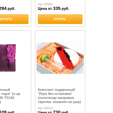
Арт.
32900
294
335
руб.
Цена от
руб.
КУПИТЬ
КУПИТЬ
рочный
Комплект подарочный
-пара" (п-це
"Игра без остановок"
90.70140,
(полотенце махровое,
)
тарелка, кошелек на руку)
Арт.
40010
628
730
руб.
Цена от
руб.