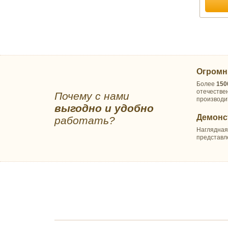
Лебяжий пух
Льняное волокно
Файбер
Хлопок
ОДЕЯЛА КАМВОЛЬНЫЕ
Байковые
Огромн
Шерстяные
Более
150
отечестве
Почему с нами
ПОДУШКИ ПРЕМИУМ
производи
выгодно и удобно
ПОДУШКИ КОМФОРТ
Демонс
работать?
Бамбуковое волокно
Наглядная
Лебяжий пух
представл
Льняное волокно
Файбер
Эконом
Пухо-перовые подушки
Подушки Шелк оптом
Подушки Эвкалипт оптом
ПОДУШКИ