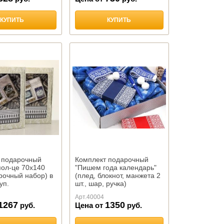
КУПИТЬ
КУПИТЬ
 подарочный
Комплект подарочный
пол-це 70х140
"Пишем года календарь"
рочный набор) в
(плед, блокнот, манжета 2
уп.
шт., шар, ручка)
Арт.
40004
1267
1350
руб.
Цена от
руб.