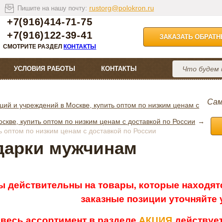
rustorg@polokron.ru
Пишите на нашу почту:
+7(916)414-71-75
+7(916)122-39-41
ЗАКАЗАТЬ ОБРАТ
СМОТРИТЕ РАЗДЕЛ
КОНТАКТЫ
УСЛОВИЯ РАБОТЫ
КОНТАКТЫ
Сам
ций и учреждений в Москве, купить оптом по низким ценам с
кве, купить оптом по низким ценам с доставкой по России
 оптом по низким ценам с доставкой по России
дарки мужчинам
ы действительны на товары, которые находятс
заказные позиции уточняйте
 весь ассортимент в разделе
АКЦИЯ
действует