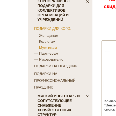
ПОСТЕЛЬНОЕ БЕЛЬЕ
КОРПОРАТИВНЫЕ
скид
ПОДАРКИ ДЛЯ
Детское
КОЛЛЕКТИВОВ,
КПБ Голд Текс
ОРГАНИЗАЦИЙ И
коллекция Сатин-жаккард
УЧРЕЖДЕНИЙ
однотонный
ПОДАРКИ ДЛЯ КОГО:
коллекция Сатин "COLORS
Женщинам
OF LIFE"
Коллегам
коллекция Батист
Мужчинам
"CAMBRAI"
Партнерам
коллекция Бамбук
Руководителю
коллекция Перкаль
ПОДАРКИ НА ПРАЗДНИК
коллекция Поплин
коллекция Сатин-жаккард
ПОДАРКИ НА
набивной
ПРОФЕССИОНАЛЬНЫЙ
Отдельные предметы Голд
ПРАЗДНИК
Текс
МЯГКИЙ ИНВЕНТАРЬ И
КПБ Фланель
СОПУТСТВУЮЩЕЕ
Компл
Махровые простыни
"Вензе
СНАБЖЕНИЕ
Отдельные предметы
спонж
ХОЗЯЙСТВЕННЫХ
постельного белья
СТРУКТУР