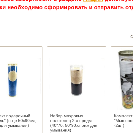
ки необходимо сформировать и отправить отд
С
ект подарочный
Набор махровых
Комплект
ль" (п-це 50х90см,
полотенец 2-х предм.
"Мышонок
 для умывания)
(40*70, 50*90,спонж для
-2шт)
умывания)