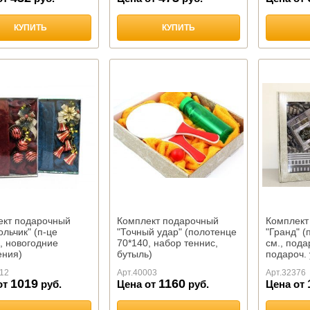
КУПИТЬ
КУПИТЬ
ект подарочный
Комплект подарочный
Комплект
ольчик" (п-це
"Точный удар" (полотенце
"Гранд" (
, новогодние
70*140, набор теннис,
см., пода
ения)
бутыль)
подароч. 
12
Арт.
40003
Арт.
32376
1019
1160
от
руб.
Цена от
руб.
Цена от