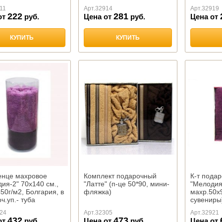
11
Арт.
32914
Арт.
32919
222
281
от
руб.
Цена от
руб.
Цена от
КУПИТЬ
КУПИТЬ
енце махровое
Комплект подарочный
К-т пода
ия-2" 70х140 см.,
"Латте" (п-це 50*90, мини-
"Мелодия
450г/м2, Болгария, в
фляжка)
махр.50х
ч.уп.- туба
сувениры
24
Арт.
32305
Арт.
32921
432
473
от
руб.
Цена от
руб.
Цена от