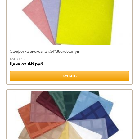
Салфетка вискозная,34*38см,5шт/уп
Арт.
30592
46
Цена от
руб.
КУПИТЬ