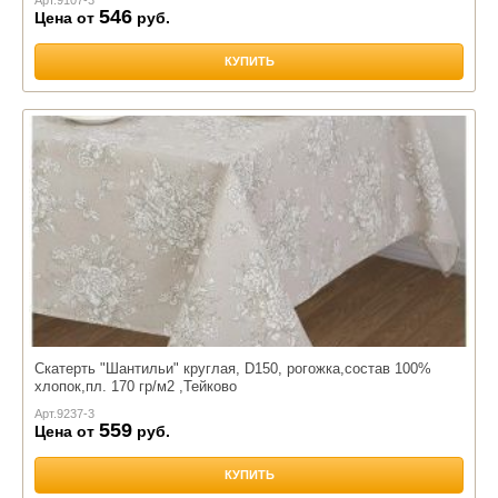
546
Цена от
руб.
КУПИТЬ
Скатерть "Шантильи" круглая, D150, рогожка,состав 100%
хлопок,пл. 170 гр/м2 ,Тейково
Арт.
9237-3
559
Цена от
руб.
КУПИТЬ