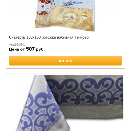
Скатерть 150х150 рогожка набивная,Тейково
Арт.
9108-1
507
Цена от
руб.
КУПИТЬ