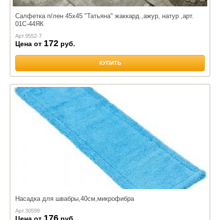
Салфетка п/лен 45х45 "Татьяна" жаккард.,ажур, натур ,арт.
01С-44ЯК
Арт.
9552-7
172
Цена от
руб.
КУПИТЬ
Насадка для швабры,40см,микрофибра
Арт.
30599
176
Цена от
руб.