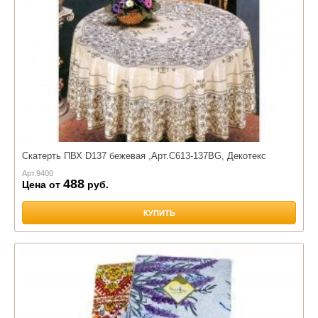
Скатерть ПВХ D137 бежевая ,Арт.С613-137BG, Декотекс
Арт.
9400
488
Цена от
руб.
КУПИТЬ