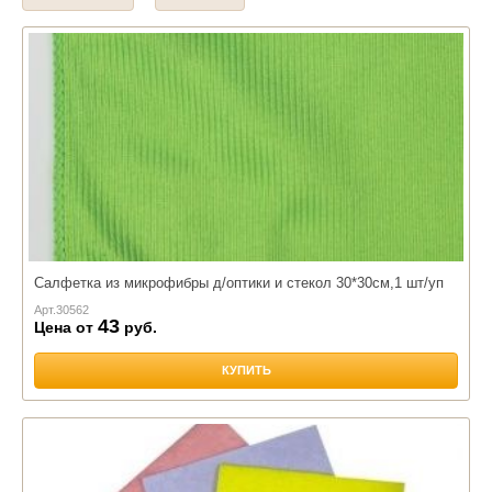
Полиэстер
Рогожка
Хлопок
Вискоза
ПВХ (винил)
Размер:
150*200 см.
150*150 см.
140*140 см.
170*170 см.
160*220 см.
160*300 см.
45*45 см.
Салфетка из микрофибры д/оптики и стекол 30*30см,1 шт/уп
Арт.
30562
43
Цена от
руб.
КУПИТЬ