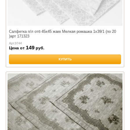
Салфетка п/л отб 45х45 жакк Мелкая ромашка 1х39/1 (по 20
)арт 171323
Арт.
9744
149
Цена от
руб.
КУПИТЬ