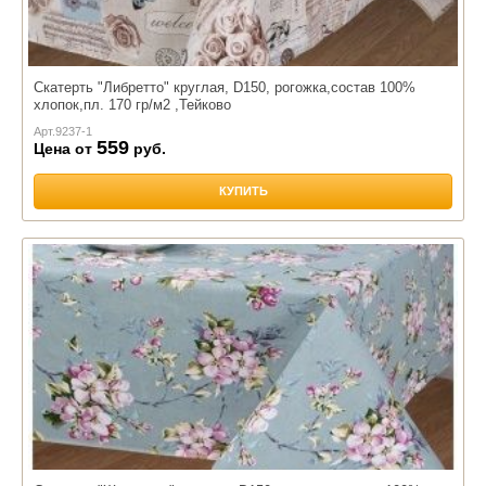
Скатерть "Либретто" круглая, D150, рогожка,состав 100%
хлопок,пл. 170 гр/м2 ,Тейково
Арт.
9237-1
559
Цена от
руб.
КУПИТЬ