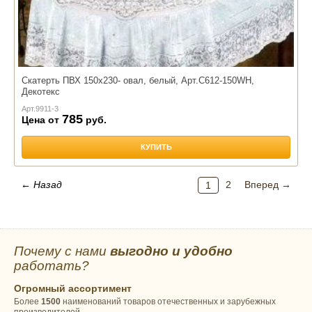
Скатерть ПВХ 150х230- овал, белый, Арт.С612-150WH,
Декотекс
Арт.
9911-3
785
Цена от
руб.
КУПИТЬ
← Назад
2
Вперед →
1
Почему с нами
выгодно и удобно
работать?
Огромный ассортимент
Более
1500
наименований товаров отечественных и зарубежных