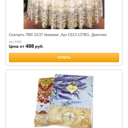
Скатерть ПВХ D137 бежевая ,Арт.С613-137BG, Декотекс
Арт.
9400
488
Цена от
руб.
КУПИТЬ