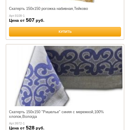
Скатерть 150х150 рогожка набивная,Тейково
Арт.
9108-1
507
Цена от
руб.
КУПИТЬ
Скатерть 150х150 "Ришелье" синяя с мережкой,100%
хлопок,Вологда
Арт.
9972-1
528
Цена от
руб.