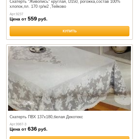
Скатерть "Живопись" круглая, D150, рогожка,состав 100%
хлопок,пл. 170 гр/м2 ,Тейково
Арт.
9237
559
Цена от
руб.
КУПИТЬ
Скатерть ПВХ 137х180,белая Декотекс
Арт.
9987-3
636
Цена от
руб.