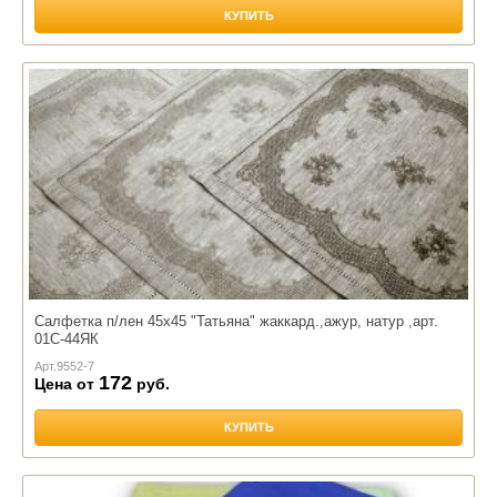
КУПИТЬ
Салфетка п/лен 45х45 "Татьяна" жаккард.,ажур, натур ,арт.
01С-44ЯК
Арт.
9552-7
172
Цена от
руб.
КУПИТЬ