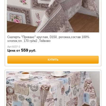
Скатерть "Прованс" круглая, D150, рогожка,состав 100%
хлопок,пл. 170 гр/м2 ,Тейково
Арт.
9237-2
559
Цена от
руб.
КУПИТЬ