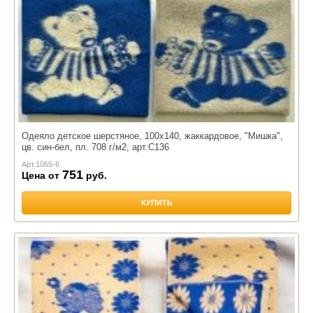
Одеяло детское шерстяное, 100х140, жаккардовое, "Мишка",
цв. син-бел, пл. 708 г/м2, арт.С136
Арт.
1065-6
751
Цена от
руб.
КУПИТЬ