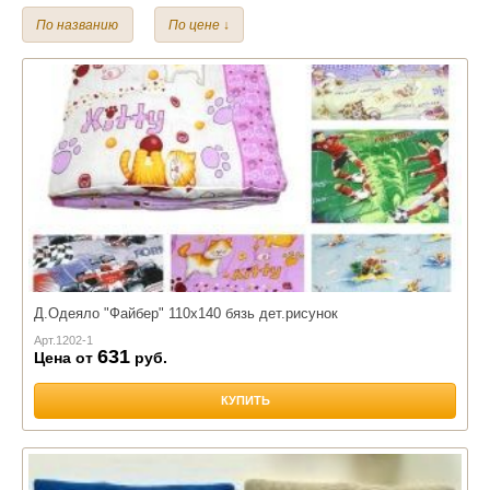
Детский
По названию
По цене ↓
Наполнитель:
Бамбук
Файбер
Лебяжий пух
Чехол:
Сатин
Бязь
Д.Одеяло "Файбер" 110х140 бязь дет.рисунок
Арт.
1202-1
631
Цена от
руб.
КУПИТЬ