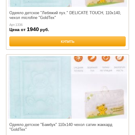
Одеяло детское "Лебяжий пух." DELICATE TOUCH, 110х140,
чехол microfine "GoldTex"
Арт.
1336
1940
Цена от
руб.
КУПИТЬ
Одеяло детское "Бамбук" 110х140 чехол сатин жаккард
"GoldTex"