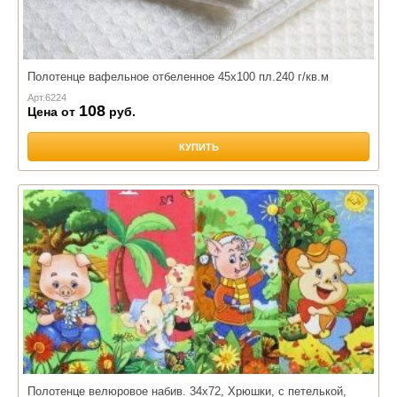
Полотенце вафельное отбеленное 45х100 пл.240 г/кв.м
Арт.
6224
108
Цена от
руб.
КУПИТЬ
Полотенце велюровое набив. 34х72, Хрюшки, с петелькой,