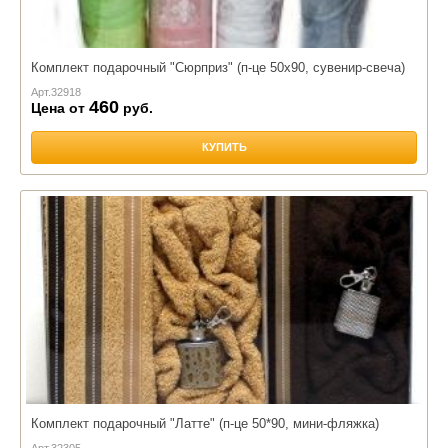
Комплект подарочный "Сюрприз" (п-це 50х90, сувенир-свеча)
Арт.
32918
460
Цена от
руб.
КУПИТЬ
Комплект подарочный "Латте" (п-це 50*90, мини-фляжка)
Арт.
32305