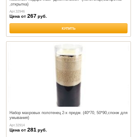
,открытка)
Арт.
32946
267
Цена от
руб.
КУПИТЬ
Набор махровых полотенец 2-х предм. (40*70, 50*90,спонж для
умывания)
Арт.
32914
281
Цена от
руб.