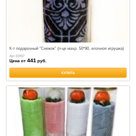
К-т подарочный "Снежок" (п-це махр. 50*90, елочноя игрушка)
Арт.
32907
441
Цена от
руб.
КУПИТЬ