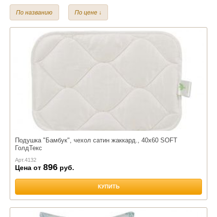
70*70 см.
50*70 см.
40*60 см.
По названию
По цене ↓
Наполнитель:
Бамбук
Шерсть верблюжья
Лебяжий пух
Чехол:
Сатин
Тик
Подушка "Бамбук", чехол сатин жаккард., 40х60 SOFT
ГолдТекс
Арт.
4132
896
Цена от
руб.
КУПИТЬ