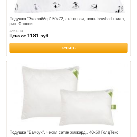
Подушка "Экофайбер" 50х72, стёганная, ткань brushed-твилл,
рис. Флосси
Арт.
4214
1181
Цена от
руб.
КУПИТЬ
Подушка "Бамбук", чехол сатин жаккард., 40х60 ГолдТекс