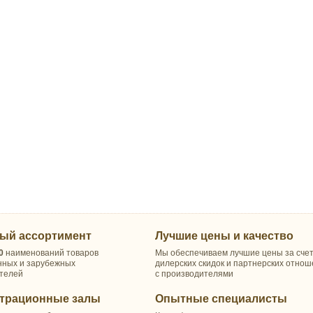
ый ассортимент
Лучшие цены и качество
0
наименований товаров
Мы обеспечиваем лучшие цены за сче
нных и зарубежных
дилерских скидок и партнерских отно
телей
с производителями
трационные залы
Опытные специалисты