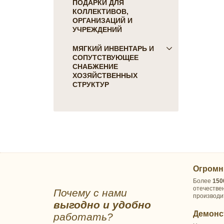
ПОДАРКИ ДЛЯ
КОЛЛЕКТИВОВ,
ОРГАНИЗАЦИЙ И
УЧРЕЖДЕНИЙ
ПОДАРКИ ДЛЯ КОГО:
МЯГКИЙ ИНВЕНТАРЬ И
СОПУТСТВУЮЩЕЕ
Женщинам
СНАБЖЕНИЕ
Коллегам
ХОЗЯЙСТВЕННЫХ
Мужчинам
СТРУКТУР
Партнерам
Для гостиниц и отелей
Руководителю
Матрасы, наматрасники
ПОДАРКИ НА ПРАЗДНИК
Подушки
23 февраля
Постельное белье
8 марта
Скатерти, салфетки
День Победы
Одеяла, покрывала
Новый Год
Огромн
Полотенца, коврики
ПОДАРКИ НА
Более
150
Халаты, тапочки
отечестве
Почему с нами
ПРОФЕССИОНАЛЬНЫЙ
производи
Для детских садов, лагерей
выгодно и удобно
ПРАЗДНИК
Матрасы
Демонс
работать?
Военным и спецслужбам
Одеяла