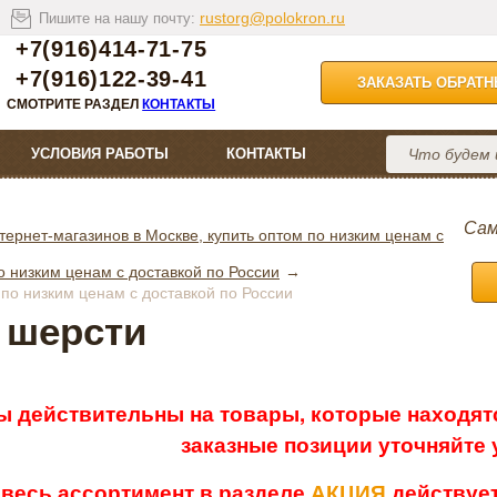
rustorg@polokron.ru
Пишите на нашу почту:
+7(916)414-71-75
+7(916)122-39-41
ЗАКАЗАТЬ ОБРАТ
СМОТРИТЕ РАЗДЕЛ
КОНТАКТЫ
УСЛОВИЯ РАБОТЫ
КОНТАКТЫ
Сам
тернет-магазинов в Москве, купить оптом по низким ценам с
 низким ценам с доставкой по России
 по низким ценам с доставкой по России
 шерсти
ы действительны на товары, которые находятс
заказные позиции уточняйте
 весь ассортимент в разделе
АКЦИЯ
действует