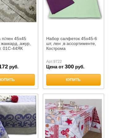
 п/лен 45х45
Набор салфеток 45х45-6
 жаккард.,ажур,
шт, лен ,в ассортименте,
т. 01С-44ЯК
Кострома
Арт.
9722
172
300
руб.
Цена от
руб.
КУПИТЬ
КУПИТЬ