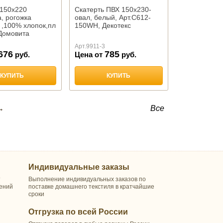
 150х220
Скатерть ПВХ 150х230-
, рогожка
овал, белый, Арт.С612-
 ,100% хлопок,пл
150WH, Декотекс
,Домовита
Арт.
9911-3
676
785
руб.
Цена от
руб.
КУПИТЬ
КУПИТЬ
→
Все
Индивидуальные заказы
т
Выполнение индивидуальных заказов по
шений
поставке домашнего текстиля в кратчайшие
сроки
Отгрузка по всей России