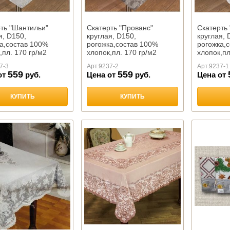
ть "Шантильи"
Скатерть "Прованс"
Скатерть 
я, D150,
круглая, D150,
круглая, 
а,состав 100%
рогожка,состав 100%
рогожка,
,пл. 170 гр/м2
хлопок,пл. 170 гр/м2
хлопок,пл
во
,Тейково
,Тейково
7-3
Арт.
9237-2
Арт.
9237-1
559
559
от
руб.
Цена от
руб.
Цена от
КУПИТЬ
КУПИТЬ