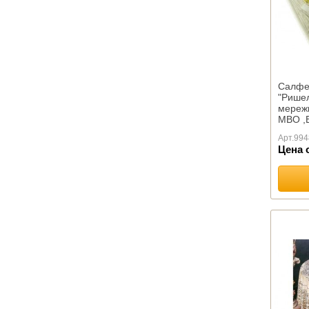
Махровые Египет
Махровые Китай
Махровые Россия
Махровые Туркмения
Махровые Турция
Салфе
Махровые Узбекистан
"Ришел
Абу Даби
мереж
Баракат-текс
МВО ,
Махровые салфетки
Арт.
994
Цена 
Полотенца Х/Б жаккард
ОДЕЯЛА ПРЕМИУМ
ОДЕЯЛА КОМФОРТ
Одеяла Кукуруза оптом
Одеяла Шелк оптом
Детские
Бамбуковое волокно
Верблюжья шерсть
Натуральный пух
Овечья шерсть