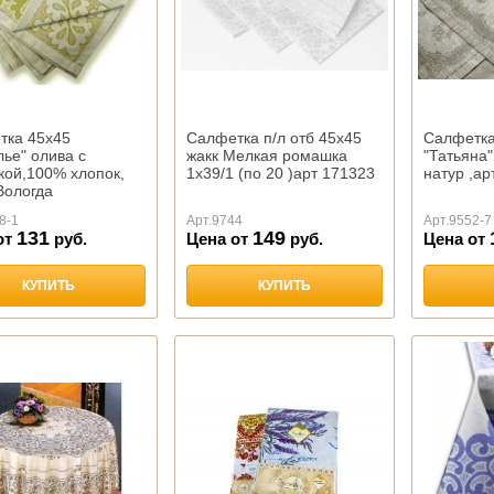
тка 45х45
Салфетка п/л отб 45х45
Салфетка
ье" олива с
жакк Мелкая ромашка
"Татьяна"
кой,100% хлопок,
1х39/1 (по 20 )арт 171323
натур ,ар
Вологда
8-1
Арт.
9744
Арт.
9552-7
131
149
от
руб.
Цена от
руб.
Цена от
КУПИТЬ
КУПИТЬ