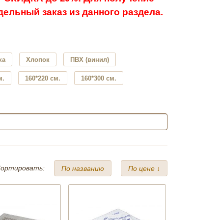
ельный заказ из данного раздела.
ка
Хлопок
ПВХ (винил)
м.
160*220 см.
160*300 см.
ортировать:
По названию
По цене ↓