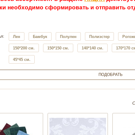
ки необходимо сформировать и отправить отд
л:
Лен
Бамбук
Полулен
Полиэстер
Рогож
150*200 см.
150*150 см.
140*140 см.
170*170 с
45*45 см.
С