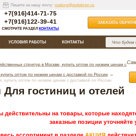
rustorg@polokron.ru
Пишите на нашу почту:
+7(916)414-71-75
+7(916)122-39-41
ЗАКАЗАТЬ ОБРАТ
СМОТРИТЕ РАЗДЕЛ
КОНТАКТЫ
УСЛОВИЯ РАБОТЫ
КОНТАКТЫ
Сам
йственных структур в Москве, купить оптом по низким ценам с
 купить оптом по низким ценам с доставкой по России
е, купить оптом по низким ценам с доставкой по России
 Для гостиниц и отелей
ы действительны на товары, которые находятс
заказные позиции уточняйте
 весь ассортимент в разделе
АКЦИЯ
действует