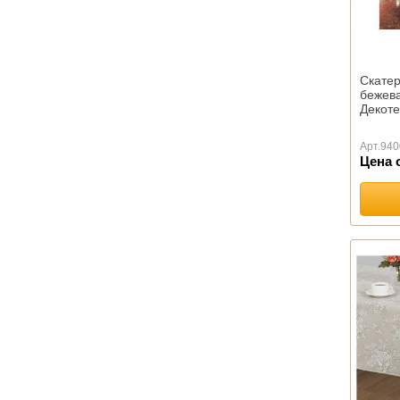
Лебяжий пух
Льняное волокно
Файбер
Хлопок
Скате
бежева
ОДЕЯЛА КАМВОЛЬНЫЕ
Декоте
Байковые
Шерстяные
Арт.
940
Цена 
ПОДУШКИ ПРЕМИУМ
ПОДУШКИ КОМФОРТ
Бамбуковое волокно
Лебяжий пух
Льняное волокно
Файбер
Эконом
Пухо-перовые подушки
Подушки Шелк оптом
Подушки Эвкалипт оптом
ПОДУШКИ