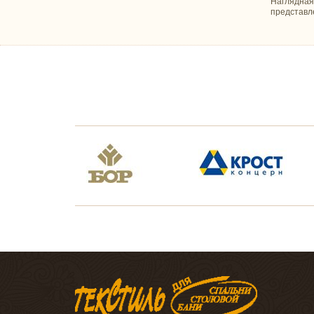
Наглядная
представл
Файбер
Шерсть
СКАТЕРТИ И САЛФЕТКИ
Прямоугольные
Квадратные
Круглые
Овальные
Салфетки
ТЕКСТИЛЬ ДЛЯ КУХНИ
Наборы для кухни
Полотенца для кухни
Прихватки и фартуки
оптом
ХАЛАТЫ
Махровые
Вафельные
Трикотаж
ТЕКСТИЛЬ ДЛЯ БАНИ