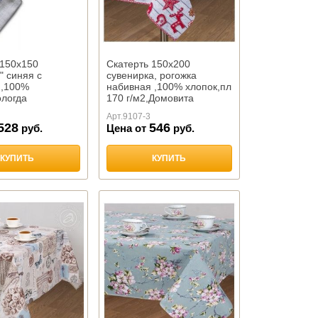
 150х150
Скатерть 150х200
" синяя с
сувенирка, рогожка
й,100%
набивная ,100% хлопок,пл
ологда
170 г/м2,Домовита
Арт.
9107-3
528
546
руб.
Цена от
руб.
КУПИТЬ
КУПИТЬ