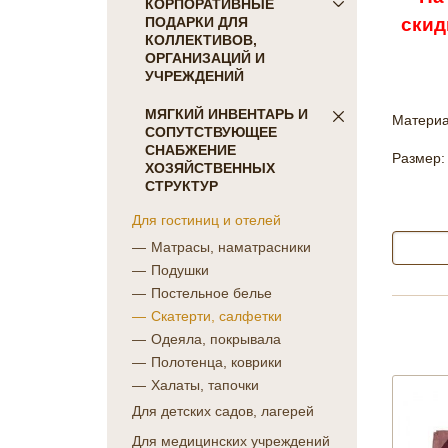
ПОСТЕЛЬНОЕ БЕЛЬЕ
КОРПОРАТИВНЫЕ
скид
ПОДАРКИ ДЛЯ
Детское
КОЛЛЕКТИВОВ,
КПБ Голд Текс
ОРГАНИЗАЦИЙ И
коллекция Сатин-жаккард
УЧРЕЖДЕНИЙ
однотонный
ПОДАРКИ ДЛЯ КОГО:
МЯГКИЙ ИНВЕНТАРЬ И
коллекция Сатин "COLORS
Материа
СОПУТСТВУЮЩЕЕ
Женщинам
OF LIFE"
СНАБЖЕНИЕ
Размер:
Коллегам
коллекция Батист
ХОЗЯЙСТВЕННЫХ
Мужчинам
СТРУКТУР
"CAMBRAI"
Партнерам
коллекция Бамбук
Для гостиниц и отелей
Руководителю
коллекция Перкаль
Матрасы, наматрасники
ПОДАРКИ НА ПРАЗДНИК
коллекция Поплин
Подушки
коллекция Сатин-жаккард
23 февраля
Постельное белье
набивной
8 марта
Скатерти, салфетки
Отдельные предметы Голд
День Победы
Одеяла, покрывала
Текс
Новый Год
Полотенца, коврики
КПБ Фланель
ПОДАРКИ НА
Халаты, тапочки
Махровые простыни
ПРОФЕССИОНАЛЬНЫЙ
Для детских садов, лагерей
Отдельные предметы
ПРАЗДНИК
постельного белья
Для медицинских учреждений