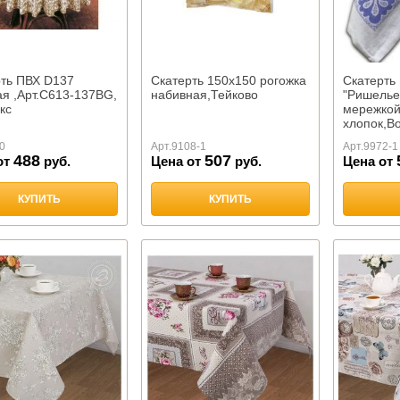
рть ПВХ D137
Скатерть 150х150 рогожка
Скатерть
я ,Арт.С613-137BG,
набивная,Тейково
"Ришелье
кс
мережко
хлопок,В
0
Арт.
9108-1
Арт.
9972-1
488
507
от
руб.
Цена от
руб.
Цена от
КУПИТЬ
КУПИТЬ