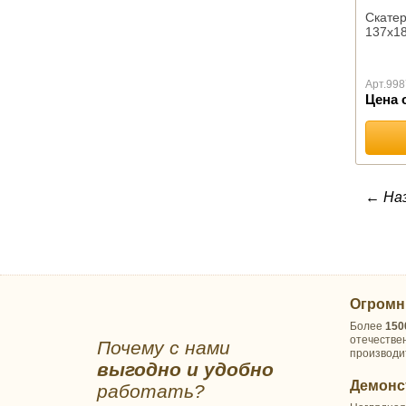
ПОКРЫВАЛА
Скатер
137х18
Детские
Гобеленовые
Комплекты для спальни
Арт.
998
Меховые
Цена 
Эконом-класса
Стеганые
Махровые
Велсофт
← На
МАТРАСЫ
Ватные
РВ
Матрасы пружинные оптом
ППУ
Огромн
НАМАТРАСНИКИ
Более
150
Бамбук
отечестве
Почему с нами
производи
Алое Вера
выгодно и удобно
Водонепроницаемые/
Демонс
работать?
Аквастоп