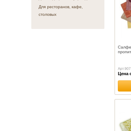
Военным и спецслужбам
КПБ Атра
Для ресторанов, кафе,
День авиации
Детская серия
столовых
День железнодорожника
Перкаль
День космонавтики
Поплин
День медика
Сатин
День металлурга
КПБ Иваново
День нефтяника
КПБ Миланика
Салфет
День работников морского
пропит
КПБ Танго
и речного флота
КПБ Шуйская бязь
День строителя
КПБ Эконом
Арт.
907
День учителя и выпускной
Отельная группа
Цена 
День энергетика
постельного белья (сатин,
перкаль, ранфорс)
ПОЛОТЕНЦА
Детские полотенца оптом
Вафельные
Льняные
Махровые Германия
Махровые Бразилия