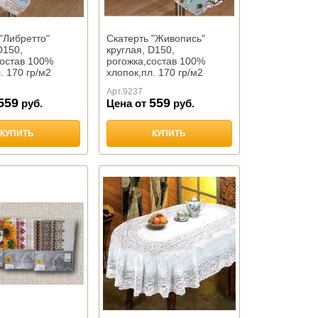
"Либретто"
Скатерть "Живопись"
D150,
круглая, D150,
состав 100%
рогожка,состав 100%
. 170 гр/м2
хлопок,пл. 170 гр/м2
,Тейково
Арт.
9237
559
559
руб.
Цена от
руб.
КУПИТЬ
КУПИТЬ