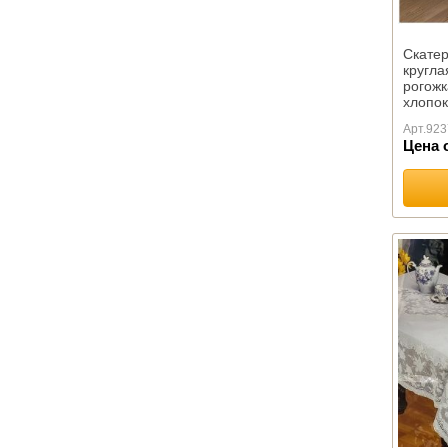
ОРТОПЕДИЧЕСКИЕ
Коллекция с эффектом
Скатер
памяти
кругла
Коллекция "ORTOVITEX"
рогожк
хлопок
Коллекция "Гречневая
,Тейко
лузга"
Арт.
923
Цена 
Автоподушки
Эконаполнители
Иные изделия
ПЛЕДЫ
Шерстяные
Акриловые
Хлопковые
Вязанные
Микрофибра
Флисовые
Меховые
Детские
Для пикника