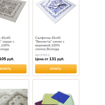
 45х45
Салфетка 45х45
" серая с
"Виолетта" синяя с
й,100%
мережкой,100%
ологда
хлопок,Вологда
Арт.
9763-2
105
131
руб.
Цена от
руб.
КУПИТЬ
КУПИТЬ