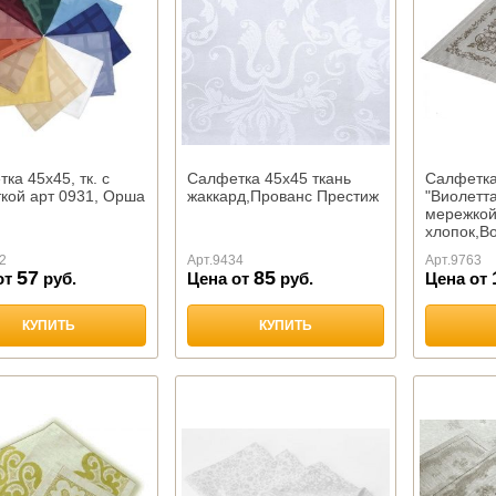
ка 45х45, тк. с
Салфетка 45х45 ткань
Салфетка
кой арт 0931, Орша
жаккард,Прованс Престиж
"Виолетта
мережко
хлопок,В
2
Арт.
9434
Арт.
9763
57
85
от
руб.
Цена от
руб.
Цена от
КУПИТЬ
КУПИТЬ