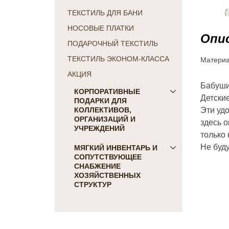
ТЕКСТИЛЬ ДЛЯ БАНИ
НОСОВЫЕ ПЛАТКИ
Опис
ПОДАРОЧНЫЙ ТЕКСТИЛЬ
Матери
ТЕКСТИЛЬ ЭКОНОМ-КЛАССА
АКЦИЯ
Бабуши 
КОРПОРАТИВНЫЕ
Детские
ПОДАРКИ ДЛЯ
Эти уд
КОЛЛЕКТИВОВ,
ОРГАНИЗАЦИЙ И
здесь 
УЧРЕЖДЕНИЙ
только
Не буду
ПОДАРКИ ДЛЯ КОГО:
МЯГКИЙ ИНВЕНТАРЬ И
СОПУТСТВУЮЩЕЕ
Женщинам
СНАБЖЕНИЕ
Коллегам
ХОЗЯЙСТВЕННЫХ
Мужчинам
СТРУКТУР
Партнерам
Для гостиниц и отелей
Руководителю
Матрасы, наматрасники
ПОДАРКИ НА ПРАЗДНИК
Подушки