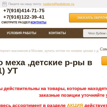
rustorg@polokron.ru
Пишите на нашу почту:
+7(916)414-71-75
+7(916)122-39-41
ЗАКАЗАТЬ ОБРАТ
СМОТРИТЕ РАЗДЕЛ
КОНТАКТЫ
УСЛОВИЯ РАБОТЫ
КОНТАКТЫ
Сам
ернет-магазинов в Москве, купить оптом по низким ценам с д
 меха ,детские р-ры в
1) УТ
ы действительны на товары, которые находятс
заказные позиции уточняйте
 весь ассортимент в разделе
АКЦИЯ
действует