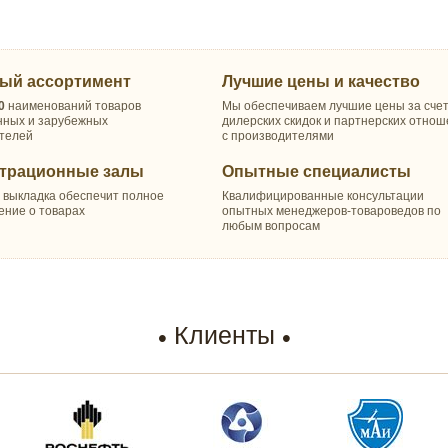
ый ассортимент
Лучшие цены и качество
0
наименований товаров
Мы обеспечиваем лучшие цены за сче
нных и зарубежных
дилерских скидок и партнерских отно
телей
с производителями
трационные залы
Опытные специалисты
 выкладка обеспечит полное
Квалифицированные консультации
ение о товарах
опытных менеджеров-товароведов по
любым вопросам
Клиенты