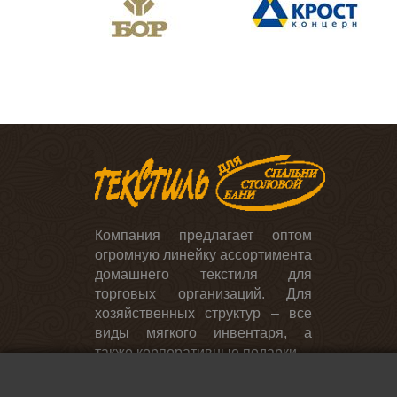
День учителя и выпускной
Постельное белье
День энергетика
Для ресторанов, кафе,
столовых
Скатерти и салфетки
Компания предлагает оптом
огромную линейку ассортимента
домашнего текстиля для
торговых организаций. Для
хозяйственных структур – все
виды мягкого инвентаря, а
также корпоративные подарки.