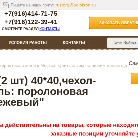
rustorg@polokron.ru
Пишите на нашу почту:
+7(916)414-71-75
+7(916)122-39-41
ЗАКАЗАТЬ ОБРАТ
СМОТРИТЕ РАЗДЕЛ
КОНТАКТЫ
УСЛОВИЯ РАБОТЫ
КОНТАКТЫ
Сам
ернет-магазинов в Москве, купить оптом по низким ценам с д
2 шт) 40*40,чехол-
ль: поролоновая
бежевый"
ы действительны на товары, которые находятс
заказные позиции уточняйте