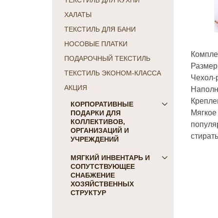
ТЕКСТИЛЬ ДЛЯ КУХНИ
ХАЛАТЫ
ТЕКСТИЛЬ ДЛЯ БАНИ
НОСОВЫЕ ПЛАТКИ
Компле
ПОДАРОЧНЫЙ ТЕКСТИЛЬ
Размер:
ТЕКСТИЛЬ ЭКОНОМ-КЛАССА
Чехол-
Наполни
АКЦИЯ
Крепле
КОРПОРАТИВНЫЕ
Мягкое
ПОДАРКИ ДЛЯ
КОЛЛЕКТИВОВ,
популя
ОРГАНИЗАЦИЙ И
стират
УЧРЕЖДЕНИЙ
ПОДАРКИ ДЛЯ КОГО:
МЯГКИЙ ИНВЕНТАРЬ И
СОПУТСТВУЮЩЕЕ
Женщинам
СНАБЖЕНИЕ
Коллегам
ХОЗЯЙСТВЕННЫХ
Мужчинам
СТРУКТУР
Партнерам
Для гостиниц и отелей
Руководителю