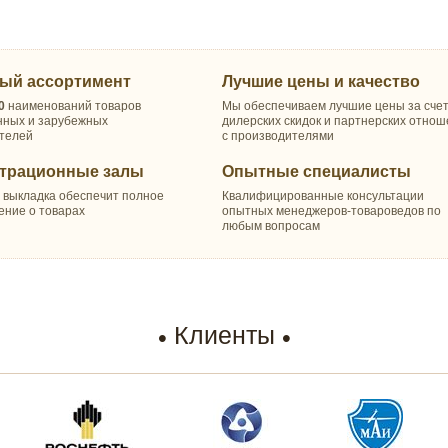
ый ассортимент
Лучшие цены и качество
0
наименований товаров
Мы обеспечиваем лучшие цены за сче
нных и зарубежных
дилерских скидок и партнерских отно
телей
с производителями
трационные залы
Опытные специалисты
 выкладка обеспечит полное
Квалифицированные консультации
ение о товарах
опытных менеджеров-товароведов по
любым вопросам
Клиенты