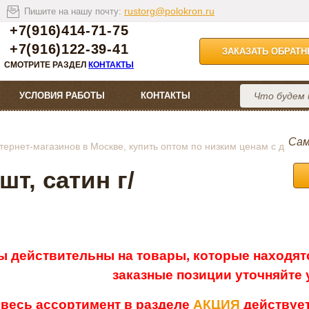
rustorg@polokron.ru
Пишите на нашу почту:
+7(916)414-71-75
+7(916)122-39-41
ЗАКАЗАТЬ ОБРАТ
СМОТРИТЕ РАЗДЕЛ
КОНТАКТЫ
УСЛОВИЯ РАБОТЫ
КОНТАКТЫ
Сам
ернет-магазинов в Москве, купить оптом по низким ценам с д
т, сатин г/
ы действительны на товары, которые находятс
заказные позиции уточняйте
 весь ассортимент в разделе
АКЦИЯ
действует