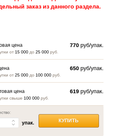
ельный заказ из данного раздела.
770
руб/упак.
овая цена
упки от
15 000
до
25 000
руб.
650
руб/упак.
цена
упки от
25 000
до
100 000
руб.
619
руб/упак.
товая цена
упки свыше
100 000
руб.
ество:
КУПИТЬ
упак.