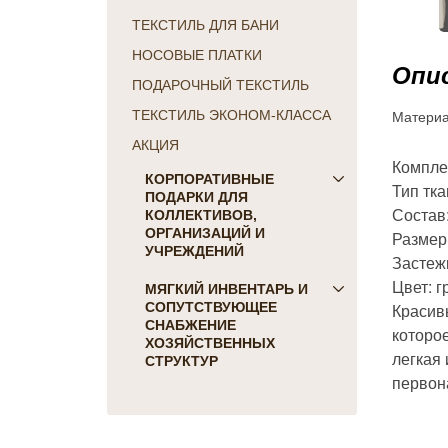
ТЕКСТИЛЬ ДЛЯ БАНИ
НОСОВЫЕ ПЛАТКИ
Опис
ПОДАРОЧНЫЙ ТЕКСТИЛЬ
Матери
ТЕКСТИЛЬ ЭКОНОМ-КЛАССА
АКЦИЯ
Компле
КОРПОРАТИВНЫЕ
Тип тка
ПОДАРКИ ДЛЯ
Состав
КОЛЛЕКТИВОВ,
ОРГАНИЗАЦИЙ И
Размер:
УЧРЕЖДЕНИЙ
Застежк
Цвет: 
ПОДАРКИ ДЛЯ КОГО:
МЯГКИЙ ИНВЕНТАРЬ И
СОПУТСТВУЮЩЕЕ
Красив
Женщинам
СНАБЖЕНИЕ
которое
Коллегам
ХОЗЯЙСТВЕННЫХ
легкая 
Мужчинам
СТРУКТУР
первона
Партнерам
Для гостиниц и отелей
Руководителю
Матрасы, наматрасники
ПОДАРКИ НА ПРАЗДНИК
Подушки