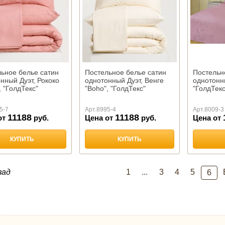
ьное белье сатин
Постельное белье сатин
Постельн
нный Дуэт, Рококо
однотонный Дуэт, Венге
однотонн
, "ГолдТекс"
"Boho", "ГолдТекс"
"ГолдТекс
5-7
Арт.
8995-4
Арт.
8009-3
11188
11188
от
руб.
Цена от
руб.
Цена от
КУПИТЬ
КУПИТЬ
зад
1
...
3
4
5
6