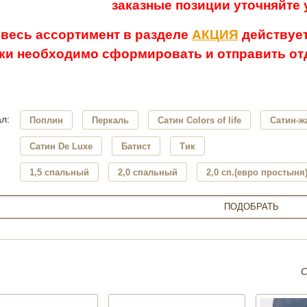
заказные позиции уточняйте
 весь ассортимент в разделе
АКЦИЯ
действует
ки необходимо сформировать и отправить отд
л:
Поплин
Перкаль
Сатин Colors of life
Сатин-ж
Сатин De Luxe
Батист
Тик
1,5 спальный
2,0 спальный
2,0 сп.(евро простыня
С