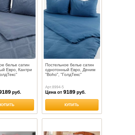
ое белье сатин
Постельное белье сатин
ый Евро, Кантри
однотонный Евро, Деним
ГолдТекс"
"Boho", "ГолдТекс"
Арт.
8994-5
9189
9189
руб.
Цена от
руб.
КУПИТЬ
КУПИТЬ