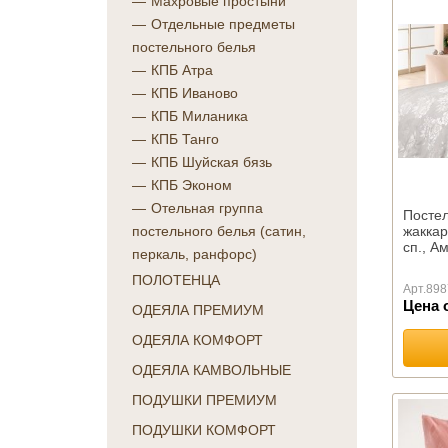
Махровые простыни
Отдельные предметы
постельного белья
КПБ Атра
КПБ Иваново
КПБ Миланика
КПБ Танго
КПБ Шуйская бязь
КПБ Эконом
Отельная группа
Постел
жаккар
постельного белья (сатин,
сп., А
перкаль, ранфорс)
ПОЛОТЕНЦА
Арт.
898
Цена 
ОДЕЯЛА ПРЕМИУМ
ОДЕЯЛА КОМФОРТ
ОДЕЯЛА КАМВОЛЬНЫЕ
ПОДУШКИ ПРЕМИУМ
ПОДУШКИ КОМФОРТ