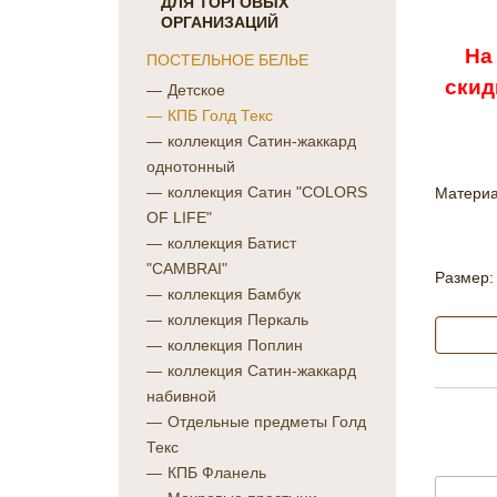
ДЛЯ ТОРГОВЫХ
ОРГАНИЗАЦИЙ
На
ПОСТЕЛЬНОЕ БЕЛЬЕ
скид
Детское
КПБ Голд Текс
коллекция Сатин-жаккард
однотонный
коллекция Сатин "COLORS
Материа
OF LIFE"
коллекция Батист
"CAMBRAI"
Размер:
коллекция Бамбук
коллекция Перкаль
коллекция Поплин
коллекция Сатин-жаккард
набивной
Отдельные предметы Голд
Текс
КПБ Фланель