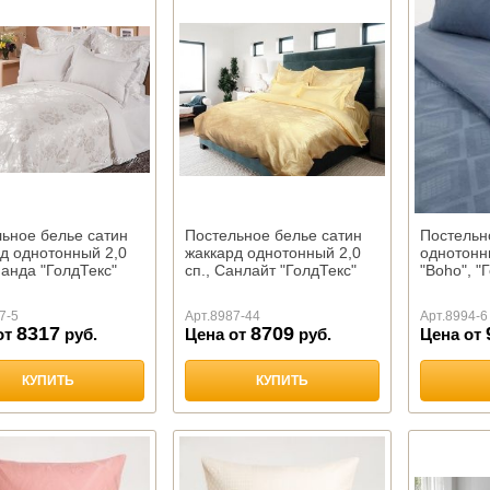
ьное белье сатин
Постельное белье сатин
Постельн
д однотонный 2,0
жаккард однотонный 2,0
однотонн
манда "ГолдТекс"
сп., Санлайт "ГолдТекс"
"Boho", "
7-5
Арт.
8987-44
Арт.
8994-6
8317
8709
от
руб.
Цена от
руб.
Цена от
КУПИТЬ
КУПИТЬ