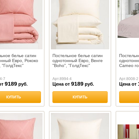
ьное белье сатин
Постельное белье сатин
Постельн
нный Евро, Рококо
однотонный Евро, Венге
однотонны
, "ГолдТекс"
"Boho", "ГолдТекс"
Cameo ro
4-7
Арт.
8994-4
Арт.
8008-2
9189
9189
от
руб.
Цена от
руб.
Цена от
КУПИТЬ
КУПИТЬ