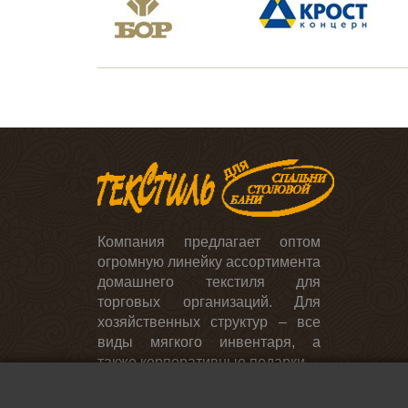
День учителя и выпускной
Постельное белье
День энергетика
Для ресторанов, кафе,
столовых
Скатерти и салфетки
Компания предлагает оптом
огромную линейку ассортимента
домашнего текстиля для
торговых организаций. Для
хозяйственных структур – все
виды мягкого инвентаря, а
также корпоративные подарки.