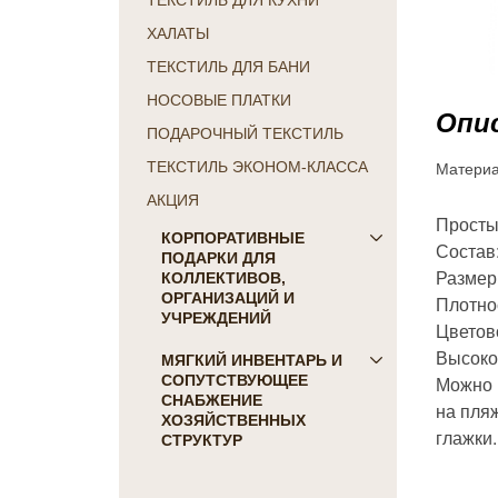
ТЕКСТИЛЬ ДЛЯ КУХНИ
ХАЛАТЫ
ТЕКСТИЛЬ ДЛЯ БАНИ
НОСОВЫЕ ПЛАТКИ
Опис
ПОДАРОЧНЫЙ ТЕКСТИЛЬ
Матери
ТЕКСТИЛЬ ЭКОНОМ-КЛАССА
АКЦИЯ
Просты
КОРПОРАТИВНЫЕ
Состав
ПОДАРКИ ДЛЯ
Размер:
КОЛЛЕКТИВОВ,
ОРГАНИЗАЦИЙ И
Плотнос
УЧРЕЖДЕНИЙ
Цветов
Высоко
ПОДАРКИ ДЛЯ КОГО:
МЯГКИЙ ИНВЕНТАРЬ И
СОПУТСТВУЮЩЕЕ
Можно и
Женщинам
СНАБЖЕНИЕ
на пляж
Коллегам
ХОЗЯЙСТВЕННЫХ
глажки.
Мужчинам
СТРУКТУР
Партнерам
Для гостиниц и отелей
Руководителю