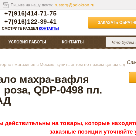
rustorg@polokron.ru
Пишите на нашу почту:
+7(916)414-71-75
+7(916)122-39-41
ЗАКАЗАТЬ ОБРАТ
СМОТРИТЕ РАЗДЕЛ
КОНТАКТЫ
УСЛОВИЯ РАБОТЫ
КОНТАКТЫ
Сам
ернет-магазинов в Москве, купить оптом по низким ценам с д
ало махра-вафля
 роза, QDP-0498 пл.
 АД
ы действительны на товары, которые находятс
заказные позиции уточняйте