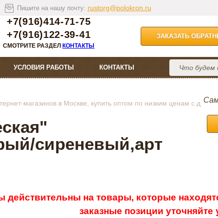
rustorg@polokron.ru
Пишите на нашу почту:
+7(916)414-71-75
+7(916)122-39-41
ЗАКАЗАТЬ ОБРАТ
СМОТРИТЕ РАЗДЕЛ
КОНТАКТЫ
УСЛОВИЯ РАБОТЫ
КОНТАКТЫ
Сам
ернет-магазинов в Москве, купить оптом по низким ценам с д
еская"
ерый/сиреневый,арт
ы действительны на товары, которые находятс
заказные позиции уточняйте