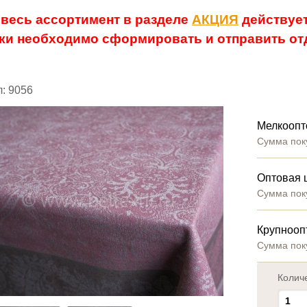
 весь ассортимент в разделе
АКЦИЯ
действует
ки необходимо сформировать и отправить отд
: 9056
Мелкоопт
Сумма пок
Оптовая 
Сумма пок
Крупнооп
Сумма пок
Колич