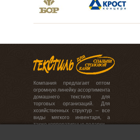
День учителя и выпускной
Постельное белье
День энергетика
Для ресторанов, кафе,
столовых
Скатерти и салфетки
Компания предлагает оптом
огромную линейку ассортимента
домашнего текстиля для
торговых организаций. Для
хозяйственных структур – все
виды мягкого инвентаря, а
также корпоративные подарки.