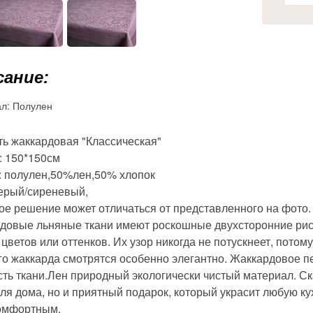
ание:
ал:
Полулен
ть жаккардовая "Классическая"
: 150*150см
: полулен,50%лен,50% хлопок
серый/сиреневый,
ое решение может отличаться от представленного на фото.
довые льняные ткани имеют роскошные двухсторонние рису
цветов или оттенков. Их узор никогда не потускнеет, потом
го жаккарда смотрятся особенно элегантно. Жаккардовое 
сть ткани.Лен природный экологически чистый материал. Ск
для дома, но и приятный подарок, который украсит любую к
омфортным.