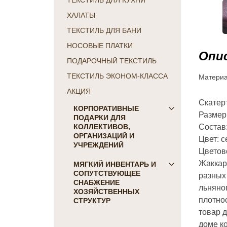
ТЕКСТИЛЬ ДЛЯ КУХНИ
ХАЛАТЫ
ТЕКСТИЛЬ ДЛЯ БАНИ
НОСОВЫЕ ПЛАТКИ
Опис
ПОДАРОЧНЫЙ ТЕКСТИЛЬ
Матери
ТЕКСТИЛЬ ЭКОНОМ-КЛАССА
АКЦИЯ
Скатер
КОРПОРАТИВНЫЕ
Размер
ПОДАРКИ ДЛЯ
Состав
КОЛЛЕКТИВОВ,
ОРГАНИЗАЦИЙ И
Цвет: 
УЧРЕЖДЕНИЙ
Цветов
Жаккар
ПОДАРКИ ДЛЯ КОГО:
МЯГКИЙ ИНВЕНТАРЬ И
СОПУТСТВУЮЩЕЕ
разных 
Женщинам
СНАБЖЕНИЕ
льняно
Коллегам
ХОЗЯЙСТВЕННЫХ
плотно
Мужчинам
СТРУКТУР
товар 
Партнерам
Для гостиниц и отелей
доме к
Руководителю