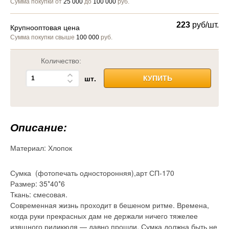
Сумма покупки от
25 000
до
100 000
руб.
223
руб/шт.
Крупнооптовая цена
Сумма покупки свыше
100 000
руб.
Количество:
шт.
КУПИТЬ
Описание:
Материал:
Хлопок
Сумка (фотопечать односторонняя),арт СП-170
Размер: 35*40*6
Ткань: смесовая.
Современная жизнь проходит в бешеном ритме. Времена,
когда руки прекрасных дам не держали ничего тяжелее
изящного ридикюля — давно прошли. Сумка должна быть не