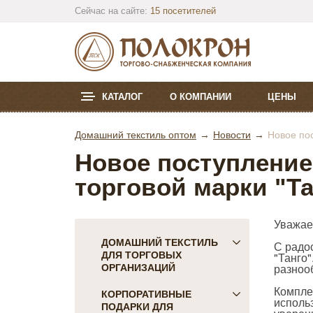
Сейчас на сайте:
15 посетителей
КАТАЛОГ
О КОМПАНИИ
ЦЕНЫ
Домашний текстиль оптом
Новости
Новое пос
Новое поступление
торговой марки "Та
Уважае
ДОМАШНИЙ ТЕКСТИЛЬ
С радо
ДЛЯ ТОРГОВЫХ
"Танго
разноо
ОРГАНИЗАЦИЙ
Компле
ПОСТЕЛЬНОЕ БЕЛЬЕ
КОРПОРАТИВНЫЕ
исполь
ПОДАРКИ ДЛЯ
Детское