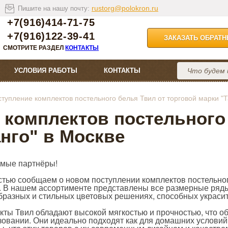
rustorg@polokron.ru
Пишите на нашу почту:
+7(916)414-71-75
+7(916)122-39-41
ЗАКАЗАТЬ ОБРАТ
СМОТРИТЕ РАЗДЕЛ
КОНТАКТЫ
УСЛОВИЯ РАБОТЫ
КОНТАКТЫ
тупление комплектов постельного белья Твил от торговой марки "Т
 комплектов постельного
нго" в Москве
мые партнёры!
стью сообщаем о новом поступлении комплектов постельног
". В нашем ассортименте представлены все размерные ряды:
бразных и стильных цветовых решениях, способных украсит
кты Твил обладают высокой мягкостью и прочностью, что о
зовании. Они идеально подходят как для домашних условий,