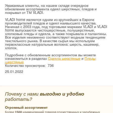
Уважаемые клиенты, на нашем складе очередное
обновление ассортимента одеял шерстяных, пледов и
покрывал от ТМ VLADI.
VLADI home является одним из крупнейших в Европе
производителей пледов и одеял наивысшего качества.
Начиная с 2003 года, под торговыми марками VLADI и VLADI
home выпускаются чистошерстяные, полушерстяные,
хлопковые пледы и одеяла, а также покрывала и палантины.
Все изделия неизменно соответствуют модным тенденциям
текстильного рынка. В качестве сырья мы используем
первоклассные натуральные волокна: шерсть, кашемир,
хлопок.
Подробнее с обновленным ассортиментом вы можете
ознакомиться в разделах
Одеяла шерстяные
и
Пледы
шерстяные
Количество просмотров: 736
25.01.2022
Почему с нами
выгодно и удобно
работать?
Огромный ассортимент
Более
1500
наименований товаров отечественных и зарубежных