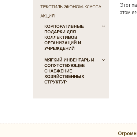
Этот ха
ТЕКСТИЛЬ ЭКОНОМ-КЛАССА
этом ег
АКЦИЯ
КОРПОРАТИВНЫЕ
ПОДАРКИ ДЛЯ
КОЛЛЕКТИВОВ,
ОРГАНИЗАЦИЙ И
УЧРЕЖДЕНИЙ
ПОДАРКИ ДЛЯ КОГО:
МЯГКИЙ ИНВЕНТАРЬ И
СОПУТСТВУЮЩЕЕ
Женщинам
СНАБЖЕНИЕ
Коллегам
ХОЗЯЙСТВЕННЫХ
Мужчинам
СТРУКТУР
Партнерам
Для гостиниц и отелей
Руководителю
Матрасы, наматрасники
ПОДАРКИ НА ПРАЗДНИК
Подушки
23 февраля
Постельное белье
8 марта
Скатерти, салфетки
День Победы
Одеяла, покрывала
Новый Год
Огромн
Полотенца, коврики