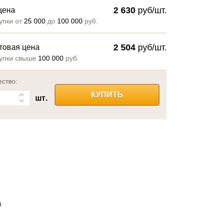
2 630
руб/шт.
цена
упки от
25 000
до
100 000
руб.
2 504
руб/шт.
товая цена
упки свыше
100 000
руб.
ество:
КУПИТЬ
шт.
а