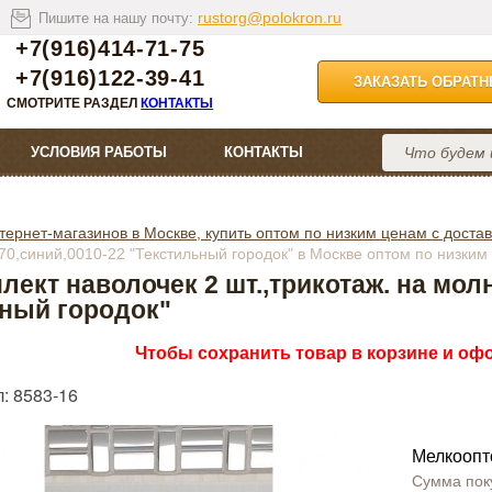
rustorg@polokron.ru
Пишите на нашу почту:
+7(916)414-71-75
+7(916)122-39-41
ЗАКАЗАТЬ ОБРАТ
СМОТРИТЕ РАЗДЕЛ
КОНТАКТЫ
УСЛОВИЯ РАБОТЫ
КОНТАКТЫ
тернет-магазинов в Москве, купить оптом по низким ценам с достав
*70,синий,0010-22 "Текстильный городок" в Москве оптом по низким
лект наволочек 2 шт.,трикотаж. на молн
ный городок"
Чтобы сохранить товар в корзине и офо
: 8583-16
Мелкоопт
Сумма пок