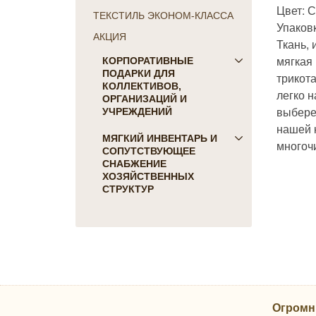
Цвет: 
ТЕКСТИЛЬ ЭКОНОМ-КЛАССА
Упаков
АКЦИЯ
Ткань, 
мягкая
КОРПОРАТИВНЫЕ
ПОДАРКИ ДЛЯ
трикот
КОЛЛЕКТИВОВ,
легко н
ОРГАНИЗАЦИЙ И
выбере
УЧРЕЖДЕНИЙ
нашей 
ПОДАРКИ ДЛЯ КОГО:
МЯГКИЙ ИНВЕНТАРЬ И
многоч
СОПУТСТВУЮЩЕЕ
Женщинам
СНАБЖЕНИЕ
Коллегам
ХОЗЯЙСТВЕННЫХ
Мужчинам
СТРУКТУР
Партнерам
Для гостиниц и отелей
Руководителю
Матрасы, наматрасники
ПОДАРКИ НА ПРАЗДНИК
Подушки
23 февраля
Постельное белье
8 марта
Скатерти, салфетки
День Победы
Одеяла, покрывала
Новый Год
Огромн
Полотенца, коврики