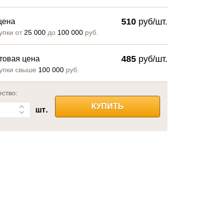
510
руб/шт.
цена
упки от
25 000
до
100 000
руб.
485
руб/шт.
товая цена
упки свыше
100 000
руб.
ество:
КУПИТЬ
шт.