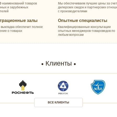
0
наименований товаров
Мы обеспечиваем лучшие цены за сче
нных и зарубежных
дилерских скидок и партнерских отно
телей
с производителями
трационные залы
Опытные специалисты
 выкладка обеспечит полное
Квалифицированные консультации
ение о товарах
опытных менеджеров-товароведов по
любым вопросам
Клиенты
ВСЕ КЛИЕНТЫ